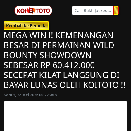
Kembali ke Beranda
MEGA WIN !! KEMENANGAN
BESAR DI PERMAINAN WILD
BOUNTY SHOWDOWN
SEBESAR RP 60.412.000
SECEPAT KILAT LANGSUNG DI
BAYAR LUNAS OLEH KOITOTO !!
Kamis, 28 Mei 2026 00:22 WIB