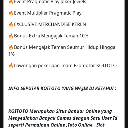
🔥Event Pragmatic Play Joker Jewels
🔥Event Multiplier Pragmatic Play
🔥EXCLUSIVE MERCHANDISE KEREN
🔥Bonus Extra Mengajak Teman 10%
🔥Bonus Mengajak Teman Seumur Hidup Hingga
1%
🔥Lowongan pekerjaan Team Promotor KOITOTO
INFO SEPUTAR KOITOTO YANG WAJIB DI KETAHUI :
KOITOTO Merupakan Situs Bandar Online yang
Menyediakan Banyak Games dengan Satu User Id
seperti Permainan Online ,Toto Online , Slot