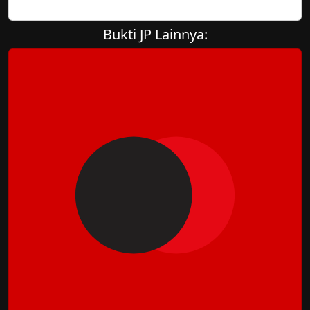
Bukti JP Lainnya: