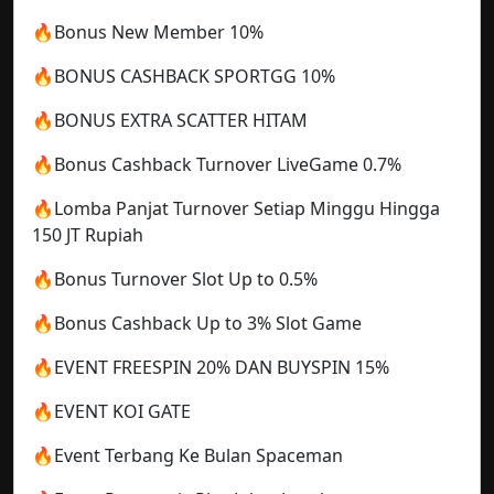
🔥Bonus New Member 10%
🔥BONUS CASHBACK SPORTGG 10%
🔥BONUS EXTRA SCATTER HITAM
🔥Bonus Cashback Turnover LiveGame 0.7%
🔥Lomba Panjat Turnover Setiap Minggu Hingga
150 JT Rupiah
🔥Bonus Turnover Slot Up to 0.5%
🔥Bonus Cashback Up to 3% Slot Game
🔥EVENT FREESPIN 20% DAN BUYSPIN 15%
🔥EVENT KOI GATE
🔥Event Terbang Ke Bulan Spaceman