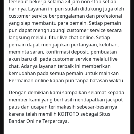
tersebut bekerja selama 24 jam non stop setiap
harinya. Layanan ini pun sudah didukung juga oleh
customer service berpengalaman dan profesional
yang siap membantu para pemain. Setiap pemain
pun dapat menghubungi customer service secara
langsung melalui fitur live chat online. Setiap
pemain dapat mengajukan pertanyaan, keluhan,
meminta saran, konfirmasi deposit, pembuatan
akun baru dll pada customer service melalui live
chat. Adanya layanan terbaik ini memberikan
kemudahan pada semua pemain untuk mainkan
Permainan online kapan pun tanpa batasan waktu.
Dengan demikian kami sampaikan selamat kepada
member kami yang berhasil mendapatkan jackpot
paus dan ucapan terimakasih sebesar-besarnya
karena telah memilih KOITOTO sebagai Situs
Bandar Online Terpercaya.