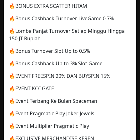
🔥BONUS EXTRA SCATTER HITAM
🔥Bonus Cashback Turnover LiveGame 0.7%
🔥Lomba Panjat Turnover Setiap Minggu Hingga
150 JT Rupiah
🔥Bonus Turnover Slot Up to 0.5%
🔥Bonus Cashback Up to 3% Slot Game
🔥EVENT FREESPIN 20% DAN BUYSPIN 15%
🔥EVENT KOI GATE
🔥Event Terbang Ke Bulan Spaceman
🔥Event Pragmatic Play Joker Jewels
🔥Event Multiplier Pragmatic Play
🔥EXCLUSIVE MERCHANDISE KEREN