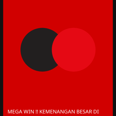
MEGA WIN !! KEMENANGAN BESAR DI