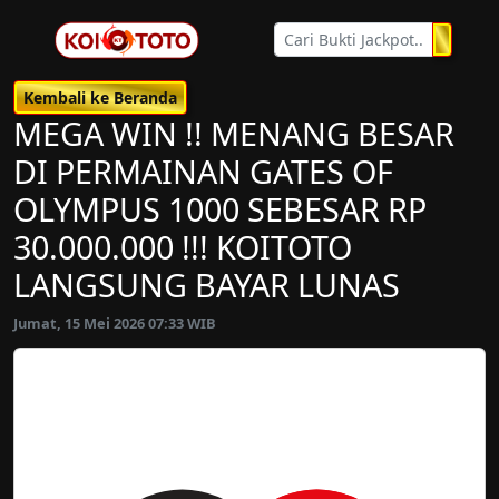
Kembali ke Beranda
MEGA WIN !! MENANG BESAR
DI PERMAINAN GATES OF
OLYMPUS 1000 SEBESAR RP
30.000.000 !!! KOITOTO
LANGSUNG BAYAR LUNAS
Jumat, 15 Mei 2026 07:33 WIB