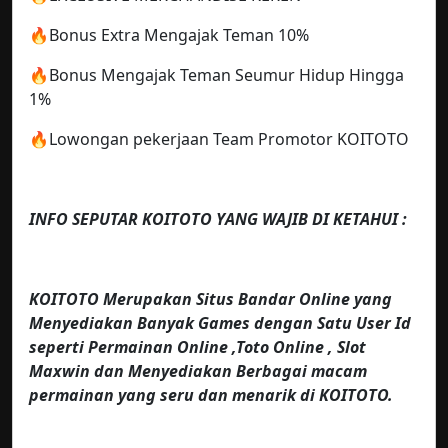
🔥Bonus Extra Mengajak Teman 10%
🔥Bonus Mengajak Teman Seumur Hidup Hingga
1%
🔥Lowongan pekerjaan Team Promotor KOITOTO
INFO SEPUTAR KOITOTO YANG WAJIB DI KETAHUI :
KOITOTO Merupakan Situs Bandar Online yang
Menyediakan Banyak Games dengan Satu User Id
seperti Permainan Online ,Toto Online , Slot
Maxwin dan Menyediakan Berbagai macam
permainan yang seru dan menarik di KOITOTO.