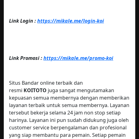
Link Login :
https://mikale.me/login-koi
Link Promosi :
https://mikale.me/promo-koi
Situs Bandar online terbaik dan
resmi
KOITOTO
juga sangat mengutamakan
kepuasan semua membernya dengan memberikan
layanan terbaik untuk semua membernya. Layanan
tersebut bekerja selama 24 jam non stop setiap
harinya. Layanan ini pun sudah didukung juga oleh
customer service berpengalaman dan profesional
yang siap membantu para pemain. Setiap pemain