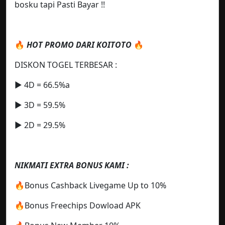
bosku tapi Pasti Bayar !!
🔥
HOT PROMO DARI KOITOTO
🔥
DISKON TOGEL TERBESAR :
▶️ 4D = 66.5%a
▶️ 3D = 59.5%
▶️ 2D = 29.5%
NIKMATI EXTRA BONUS KAMI :
🔥Bonus Cashback Livegame Up to 10%
🔥Bonus Freechips Dowload APK