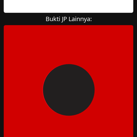
Bukti JP Lainnya: