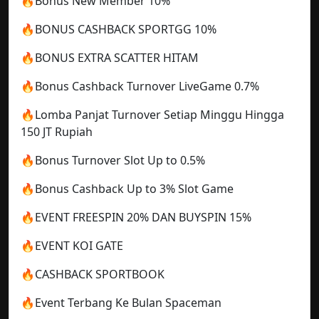
🔥Bonus New Member 10%
🔥BONUS CASHBACK SPORTGG 10%
🔥BONUS EXTRA SCATTER HITAM
🔥Bonus Cashback Turnover LiveGame 0.7%
🔥Lomba Panjat Turnover Setiap Minggu Hingga
150 JT Rupiah
🔥Bonus Turnover Slot Up to 0.5%
🔥Bonus Cashback Up to 3% Slot Game
🔥EVENT FREESPIN 20% DAN BUYSPIN 15%
🔥EVENT KOI GATE
🔥
CASHBACK SPORTBOOK
🔥Event Terbang Ke Bulan Spaceman