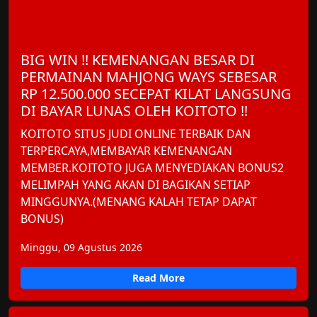
BIG WIN !! KEMENANGAN BESAR DI
PERMAINAN MAHJONG WAYS SEBESAR
RP 12.500.000 SECEPAT KILAT LANGSUNG
DI BAYAR LUNAS OLEH KOITOTO !!
KOITOTO SITUS JUDI ONLINE TERBAIK DAN
TERPERCAYA,MEMBAYAR KEMENANGAN
MEMBER.KOITOTO JUGA MENYEDIAKAN BONUS2
MELIMPAH YANG AKAN DI BAGIKAN SETIAP
MINGGUNYA.(MENANG KALAH TETAP DAPAT
BONUS)
Minggu, 09 Agustus 2026
Read More