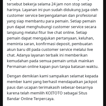
tersebut bekerja selama 24 jam non stop setiap
harinya. Layanan ini pun sudah didukung juga oleh
customer service berpengalaman dan profesional
yang siap membantu para pemain. Setiap pemain
pun dapat menghubungi customer service secara
langsung melalui fitur live chat online. Setiap
pemain dapat mengajukan pertanyaan, keluhan,
meminta saran, konfirmasi deposit, pembuatan
akun baru dll pada customer service melalui live
chat. Adanya layanan terbaik ini memberikan
kemudahan pada semua pemain untuk mainkan
Permainan online kapan pun tanpa batasan waktu.
Dengan demikian kami sampaikan selamat kepada
member kami yang berhasil mendapatkan jackpot
paus dan ucapan terimakasih sebesar-besarnya
karena telah memilih KOITOTO sebagai Situs
Bandar Online Terpercaya.