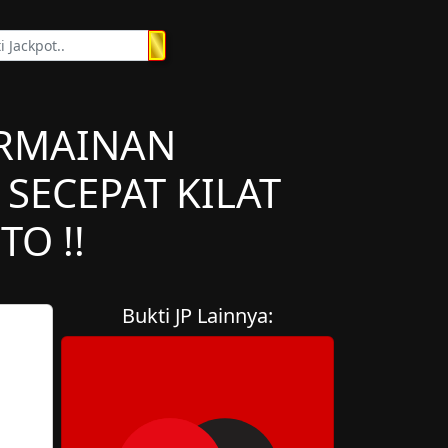
ERMAINAN
SECEPAT KILAT
O !!
Bukti JP Lainnya: