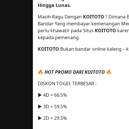
Hingga Lunas.
Masih Ragu Dengan
KOITOTO
? Dimana B
Bandar Yang membayar kemenangan Membe
perlu khawatir pada Situs
KOITOTO
karen
kepada pemenang.
KOITOTO
Bukan bandar online kaleng – ka
🔥
HOT PROMO DARI KOITOTO
🔥
DISKON TOGEL TERBESAR :
▶️ 4D = 66.5%
▶️ 3D = 59.5%
▶️ 2D = 29.5%