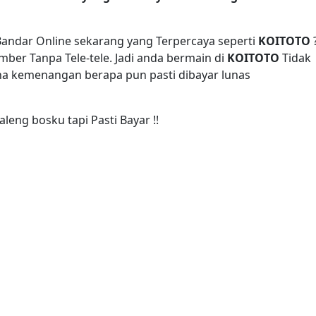
andar Online sekarang yang Terpercaya seperti
KOITOTO
r Tanpa Tele-tele. Jadi anda bermain di
KOITOTO
Tidak
a kemenangan berapa pun pasti dibayar lunas
leng bosku tapi Pasti Bayar !!