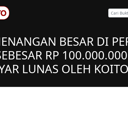
EMENANGAN BESAR DI P
BESAR RP 100.000.000 
AR LUNAS OLEH KOITOT