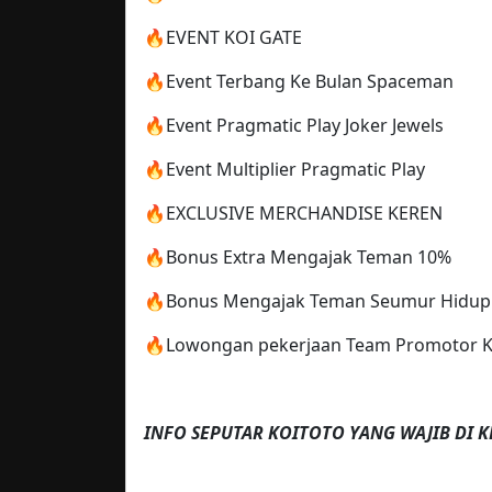
🔥EVENT KOI GATE
🔥Event Terbang Ke Bulan Spaceman
🔥Event Pragmatic Play Joker Jewels
🔥Event Multiplier Pragmatic Play
🔥EXCLUSIVE MERCHANDISE KEREN
🔥Bonus Extra Mengajak Teman 10%
🔥Bonus Mengajak Teman Seumur Hidup
🔥Lowongan pekerjaan Team Promotor 
INFO SEPUTAR KOITOTO YANG WAJIB DI K