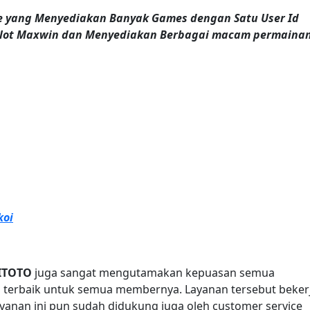
e yang Menyediakan Banyak Games dengan Satu User Id
 , Slot Maxwin dan Menyediakan Berbagai macam permaina
koi
ITOTO
juga sangat mengutamakan kepuasan semua
erbaik untuk semua membernya. Layanan tersebut beker
ayanan ini pun sudah didukung juga oleh customer service