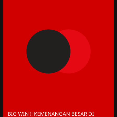
BIG WIN !! KEMENANGAN BESAR DI