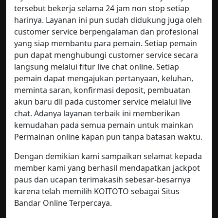
tersebut bekerja selama 24 jam non stop setiap
harinya. Layanan ini pun sudah didukung juga oleh
customer service berpengalaman dan profesional
yang siap membantu para pemain. Setiap pemain
pun dapat menghubungi customer service secara
langsung melalui fitur live chat online. Setiap
pemain dapat mengajukan pertanyaan, keluhan,
meminta saran, konfirmasi deposit, pembuatan
akun baru dll pada customer service melalui live
chat. Adanya layanan terbaik ini memberikan
kemudahan pada semua pemain untuk mainkan
Permainan online kapan pun tanpa batasan waktu.
Dengan demikian kami sampaikan selamat kepada
member kami yang berhasil mendapatkan jackpot
paus dan ucapan terimakasih sebesar-besarnya
karena telah memilih KOITOTO sebagai Situs
Bandar Online Terpercaya.