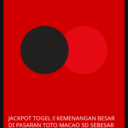
JACKPOT TOGEL !! KEMENANGAN BESAR
DI PASARAN TOTO MACAO 5D SEBESAR