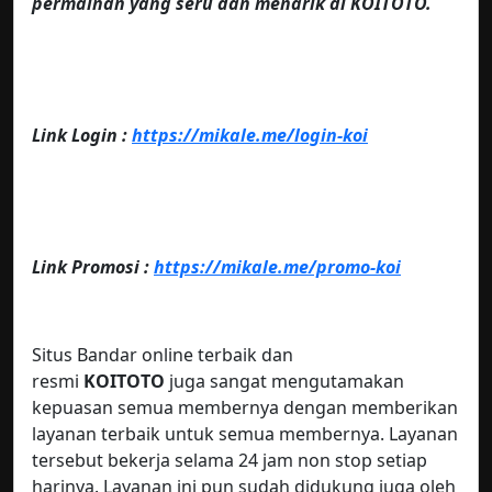
permainan yang seru dan menarik di KOITOTO.
Link Login :
https://mikale.me/login-koi
Link Promosi :
https://mikale.me/promo-koi
Situs Bandar online terbaik dan
resmi
KOITOTO
juga sangat mengutamakan
kepuasan semua membernya dengan memberikan
layanan terbaik untuk semua membernya. Layanan
tersebut bekerja selama 24 jam non stop setiap
harinya. Layanan ini pun sudah didukung juga oleh