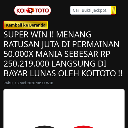
Kembali ke Beranda
SUPER WIN !! MENANG
RATUSAN JUTA DI PERMAINAN
50.000X MANIA SEBESAR RP
250.219.000 LANGSUNG DI
BAYAR LUNAS OLEH KOITOTO !!
Rabu, 13 Mei 2026 18:33 WIB