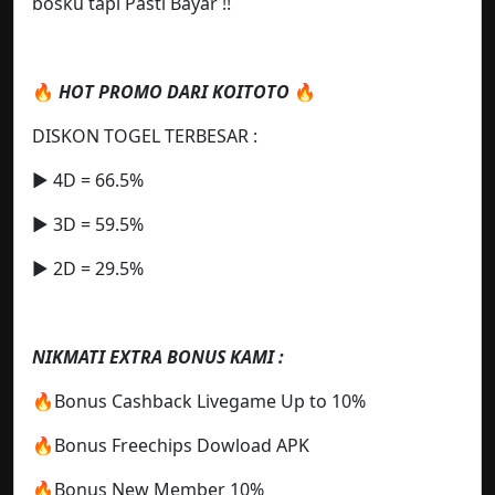
bosku tapi Pasti Bayar !!
🔥
HOT PROMO DARI KOITOTO
🔥
DISKON TOGEL TERBESAR :
▶️ 4D = 66.5%
▶️ 3D = 59.5%
▶️ 2D = 29.5%
NIKMATI EXTRA BONUS KAMI :
🔥Bonus Cashback Livegame Up to 10%
🔥Bonus Freechips Dowload APK
🔥Bonus New Member 10%