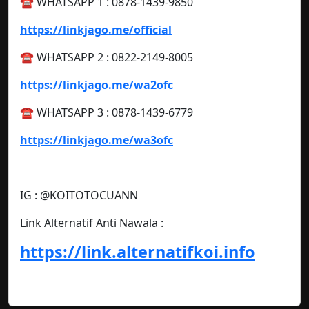
☎️ WHATSAPP 1 : 0878-1439-9850
https://linkjago.me/official
☎️ WHATSAPP 2 : 0822-2149-8005
https://linkjago.me/wa2ofc
☎️ WHATSAPP 3 : 0878-1439-6779
https://linkjago.me/wa3ofc
IG : @KOITOTOCUANN
Link Alternatif Anti Nawala :
https://link.alternatifkoi.info