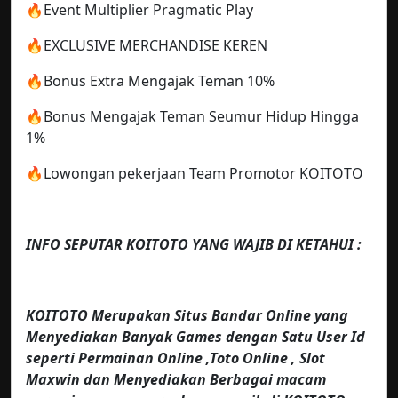
🔥Event Multiplier Pragmatic Play
🔥EXCLUSIVE MERCHANDISE KEREN
🔥Bonus Extra Mengajak Teman 10%
🔥Bonus Mengajak Teman Seumur Hidup Hingga
1%
🔥Lowongan pekerjaan Team Promotor KOITOTO
INFO SEPUTAR KOITOTO YANG WAJIB DI KETAHUI :
KOITOTO Merupakan Situs Bandar Online yang
Menyediakan Banyak Games dengan Satu User Id
seperti Permainan Online ,Toto Online , Slot
Maxwin dan Menyediakan Berbagai macam