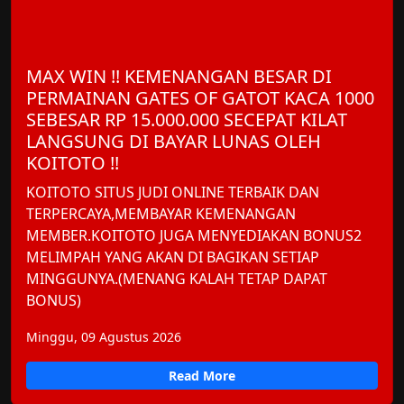
MAX WIN !! KEMENANGAN BESAR DI
PERMAINAN GATES OF GATOT KACA 1000
SEBESAR RP 15.000.000 SECEPAT KILAT
LANGSUNG DI BAYAR LUNAS OLEH
KOITOTO !!
KOITOTO SITUS JUDI ONLINE TERBAIK DAN
TERPERCAYA,MEMBAYAR KEMENANGAN
MEMBER.KOITOTO JUGA MENYEDIAKAN BONUS2
MELIMPAH YANG AKAN DI BAGIKAN SETIAP
MINGGUNYA.(MENANG KALAH TETAP DAPAT
BONUS)
Minggu, 09 Agustus 2026
Read More