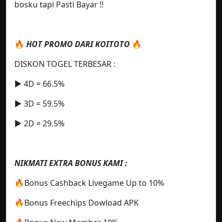
bosku tapi Pasti Bayar !!
🔥
HOT PROMO DARI KOITOTO
🔥
DISKON TOGEL TERBESAR :
▶️ 4D = 66.5%
▶️ 3D = 59.5%
▶️ 2D = 29.5%
NIKMATI EXTRA BONUS KAMI :
🔥Bonus Cashback Livegame Up to 10%
🔥Bonus Freechips Dowload APK