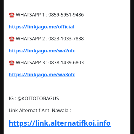
☎️ WHATSAPP 1 : 0859-5951-9486
https://linkjago.me/official
☎️ WHATSAPP 2 : 0823-1033-7838
https://linkjago.me/wa2ofc
☎️ WHATSAPP 3 : 0878-1439-6803
https://linkjago.me/wa3ofc
IG : @KOITOTOBAGUS
Link Alternatif Anti Nawala :
https://link.alternatifkoi.info