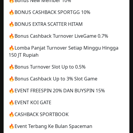
🔥Bonus New Member 10%
🔥BONUS CASHBACK SPORTGG 10%
🔥BONUS EXTRA SCATTER HITAM
🔥Bonus Cashback Turnover LiveGame 0.7%
🔥Lomba Panjat Turnover Setiap Minggu Hingga
150 JT Rupiah
🔥Bonus Turnover Slot Up to 0.5%
🔥Bonus Cashback Up to 3% Slot Game
🔥EVENT FREESPIN 20% DAN BUYSPIN 15%
🔥EVENT KOI GATE
🔥
CASHBACK SPORTBOOK
🔥Event Terbang Ke Bulan Spaceman