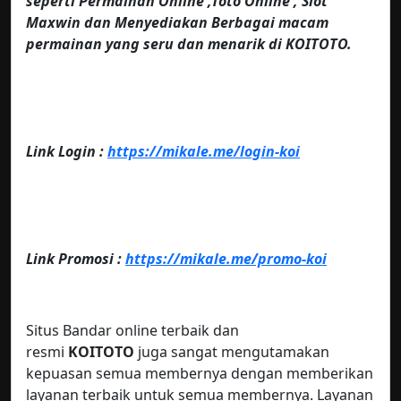
seperti Permainan Online ,Toto Online , Slot
Maxwin dan Menyediakan Berbagai macam
permainan yang seru dan menarik di KOITOTO.
Link Login :
https://mikale.me/login-koi
Link Promosi :
https://mikale.me/promo-koi
Situs Bandar online terbaik dan
resmi
KOITOTO
juga sangat mengutamakan
kepuasan semua membernya dengan memberikan
layanan terbaik untuk semua membernya. Layanan