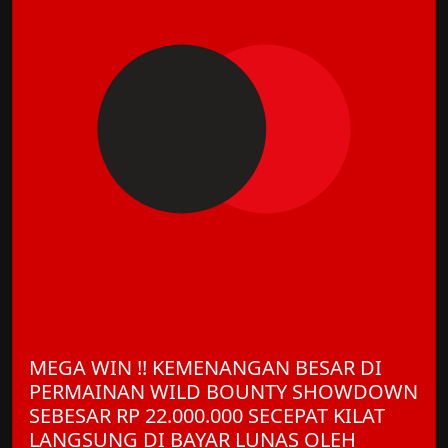
MEGA WIN !! KEMENANGAN BESAR DI
PERMAINAN WILD BOUNTY SHOWDOWN
SEBESAR RP 22.000.000 SECEPAT KILAT
LANGSUNG DI BAYAR LUNAS OLEH