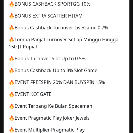
🔥BONUS CASHBACK SPORTGG 10%
🔥BONUS EXTRA SCATTER HITAM
🔥Bonus Cashback Turnover LiveGame 0.7%
🔥Lomba Panjat Turnover Setiap Minggu Hingga
150 JT Rupiah
🔥Bonus Turnover Slot Up to 0.5%
🔥Bonus Cashback Up to 3% Slot Game
🔥EVENT FREESPIN 20% DAN BUYSPIN 15%
🔥EVENT KOI GATE
🔥Event Terbang Ke Bulan Spaceman
🔥Event Pragmatic Play Joker Jewels
🔥Event Multiplier Pragmatic Play