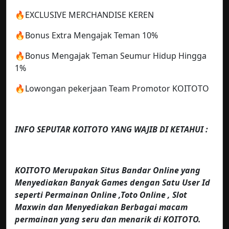
🔥EXCLUSIVE MERCHANDISE KEREN
🔥Bonus Extra Mengajak Teman 10%
🔥Bonus Mengajak Teman Seumur Hidup Hingga
1%
🔥Lowongan pekerjaan Team Promotor KOITOTO
INFO SEPUTAR KOITOTO YANG WAJIB DI KETAHUI :
KOITOTO Merupakan Situs Bandar Online yang
Menyediakan Banyak Games dengan Satu User Id
seperti Permainan Online ,Toto Online , Slot
Maxwin dan Menyediakan Berbagai macam
permainan yang seru dan menarik di KOITOTO.