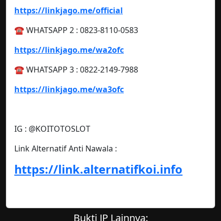
https://linkjago.me/official
☎️ WHATSAPP 2 : 0823-8110-0583
https://linkjago.me/wa2ofc
☎️ WHATSAPP 3 : 0822-2149-7988
https://linkjago.me/wa3ofc
IG : @KOITOTOSLOT
Link Alternatif Anti Nawala :
https://link.alternatifkoi.info
Bukti JP Lainnya: