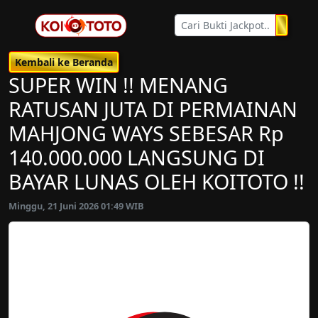
Kembali ke Beranda
SUPER WIN !! MENANG
RATUSAN JUTA DI PERMAINAN
MAHJONG WAYS SEBESAR Rp
140.000.000 LANGSUNG DI
BAYAR LUNAS OLEH KOITOTO !!
Minggu, 21 Juni 2026 01:49 WIB