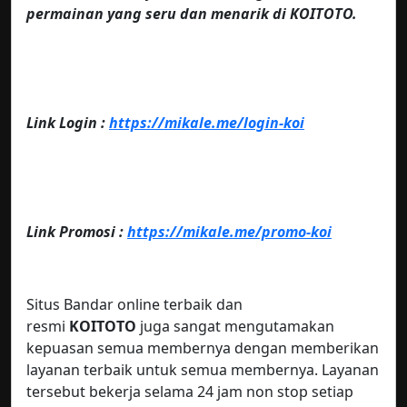
permainan yang seru dan menarik di KOITOTO.
Link Login :
https://mikale.me/login-koi
Link Promosi :
https://mikale.me/promo-koi
Situs Bandar online terbaik dan
resmi
KOITOTO
juga sangat mengutamakan
kepuasan semua membernya dengan memberikan
layanan terbaik untuk semua membernya. Layanan
tersebut bekerja selama 24 jam non stop setiap