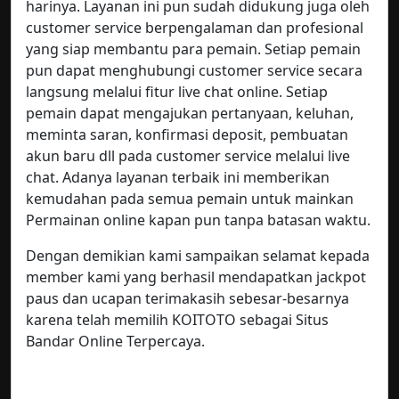
harinya. Layanan ini pun sudah didukung juga oleh
customer service berpengalaman dan profesional
yang siap membantu para pemain. Setiap pemain
pun dapat menghubungi customer service secara
langsung melalui fitur live chat online. Setiap
pemain dapat mengajukan pertanyaan, keluhan,
meminta saran, konfirmasi deposit, pembuatan
akun baru dll pada customer service melalui live
chat. Adanya layanan terbaik ini memberikan
kemudahan pada semua pemain untuk mainkan
Permainan online kapan pun tanpa batasan waktu.
Dengan demikian kami sampaikan selamat kepada
member kami yang berhasil mendapatkan jackpot
paus dan ucapan terimakasih sebesar-besarnya
karena telah memilih KOITOTO sebagai Situs
Bandar Online Terpercaya.