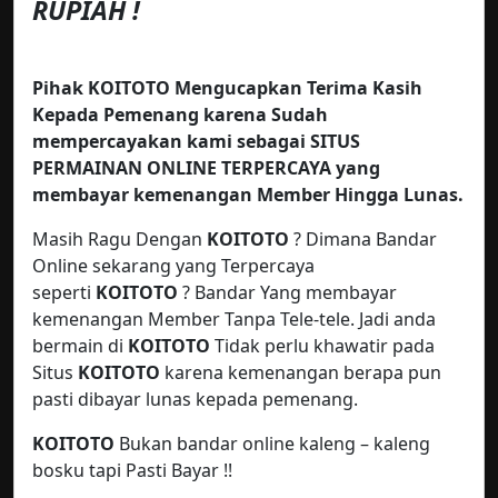
RUPIAH !
Pihak KOITOTO Mengucapkan Terima Kasih
Kepada Pemenang karena Sudah
mempercayakan kami sebagai SITUS
PERMAINAN ONLINE TERPERCAYA yang
membayar kemenangan Member Hingga Lunas.
Masih Ragu Dengan
KOITOTO
? Dimana Bandar
Online sekarang yang Terpercaya
seperti
KOITOTO
? Bandar Yang membayar
kemenangan Member Tanpa Tele-tele. Jadi anda
bermain di
KOITOTO
Tidak perlu khawatir pada
Situs
KOITOTO
karena kemenangan berapa pun
pasti dibayar lunas kepada pemenang.
KOITOTO
Bukan bandar online kaleng – kaleng
bosku tapi Pasti Bayar !!