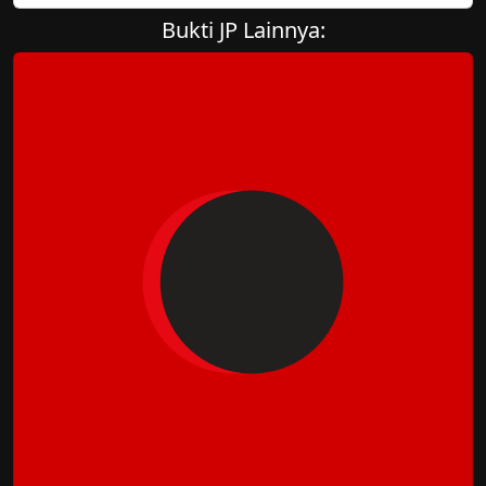
Bukti JP Lainnya: