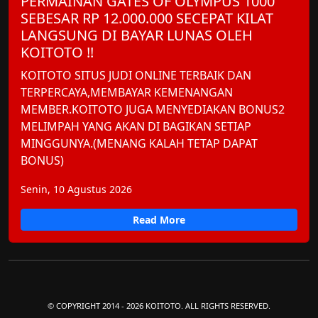
PERMAINAN GATES OF OLYMPUS 1000
SEBESAR RP 12.000.000 SECEPAT KILAT
LANGSUNG DI BAYAR LUNAS OLEH
KOITOTO !!
KOITOTO SITUS JUDI ONLINE TERBAIK DAN
TERPERCAYA,MEMBAYAR KEMENANGAN
MEMBER.KOITOTO JUGA MENYEDIAKAN BONUS2
MELIMPAH YANG AKAN DI BAGIKAN SETIAP
MINGGUNYA.(MENANG KALAH TETAP DAPAT
BONUS)
Senin, 10 Agustus 2026
Read More
© COPYRIGHT 2014 - 2026 KOITOTO. ALL RIGHTS RESERVED.