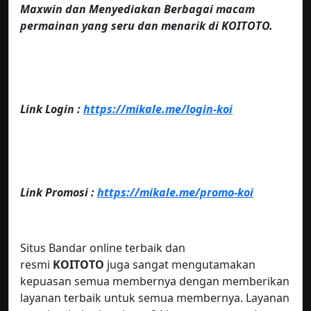
Maxwin dan Menyediakan Berbagai macam
permainan yang seru dan menarik di KOITOTO.
Link Login :
https://mikale.me/login-koi
Link Promosi :
https://mikale.me/promo-koi
Situs Bandar online terbaik dan
resmi
KOITOTO
juga sangat mengutamakan
kepuasan semua membernya dengan memberikan
layanan terbaik untuk semua membernya. Layanan