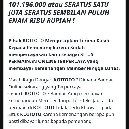
101.196.000 atau SERATUS SATU
JUTA SERATUS SEMBILAN PULUH
ENAM RIBU RUPIAH !
Pihak KOITOTO Mengucapkan Terima Kasih
Kepada Pemenang karena Sudah
mempercayakan kami sebagai SITUS
PERMAINAN ONLINE TERPERCAYA yang
membayar kemenangan Member Hingga Lunas.
Masih Ragu Dengan
KOITOTO
? Dimana Bandar
Online sekarang yang Terpercaya
seperti
KOITOTO
? Bandar Yang membayar
kemenangan Member Tanpa Tele-tele. Jadi anda
bermain di
KOITOTO
Tidak perlu khawatir pada
Situs
KOITOTO
karena kemenangan berapa pun
pasti dibayar lunas kepada pemenang.