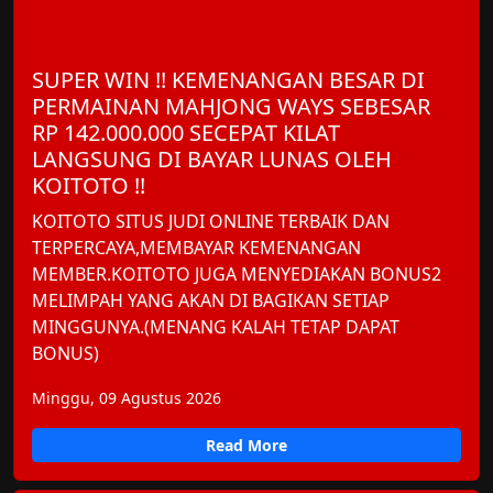
SUPER WIN !! KEMENANGAN BESAR DI
PERMAINAN MAHJONG WAYS SEBESAR
RP 142.000.000 SECEPAT KILAT
LANGSUNG DI BAYAR LUNAS OLEH
KOITOTO !!
KOITOTO SITUS JUDI ONLINE TERBAIK DAN
TERPERCAYA,MEMBAYAR KEMENANGAN
MEMBER.KOITOTO JUGA MENYEDIAKAN BONUS2
MELIMPAH YANG AKAN DI BAGIKAN SETIAP
MINGGUNYA.(MENANG KALAH TETAP DAPAT
BONUS)
Minggu, 09 Agustus 2026
Read More