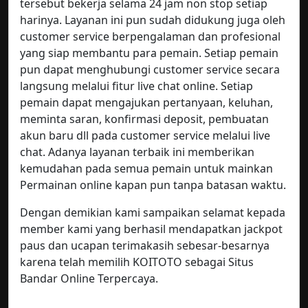
tersebut bekerja selama 24 jam non stop setiap
harinya. Layanan ini pun sudah didukung juga oleh
customer service berpengalaman dan profesional
yang siap membantu para pemain. Setiap pemain
pun dapat menghubungi customer service secara
langsung melalui fitur live chat online. Setiap
pemain dapat mengajukan pertanyaan, keluhan,
meminta saran, konfirmasi deposit, pembuatan
akun baru dll pada customer service melalui live
chat. Adanya layanan terbaik ini memberikan
kemudahan pada semua pemain untuk mainkan
Permainan online kapan pun tanpa batasan waktu.
Dengan demikian kami sampaikan selamat kepada
member kami yang berhasil mendapatkan jackpot
paus dan ucapan terimakasih sebesar-besarnya
karena telah memilih KOITOTO sebagai Situs
Bandar Online Terpercaya.