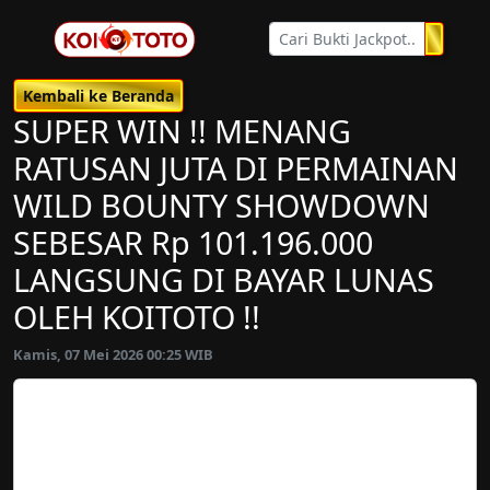
Kembali ke Beranda
SUPER WIN !! MENANG
RATUSAN JUTA DI PERMAINAN
WILD BOUNTY SHOWDOWN
SEBESAR Rp 101.196.000
LANGSUNG DI BAYAR LUNAS
OLEH KOITOTO !!
Kamis, 07 Mei 2026 00:25 WIB