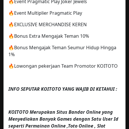
🔥Event Pragmatic Play Joker Jewels
🔥Event Multiplier Pragmatic Play
🔥EXCLUSIVE MERCHANDISE KEREN
🔥Bonus Extra Mengajak Teman 10%
🔥Bonus Mengajak Teman Seumur Hidup Hingga
1%
🔥Lowongan pekerjaan Team Promotor KOITOTO
INFO SEPUTAR KOITOTO YANG WAJIB DI KETAHUI :
KOITOTO Merupakan Situs Bandar Online yang
Menyediakan Banyak Games dengan Satu User Id
seperti Permainan Online ,Toto Online , Slot