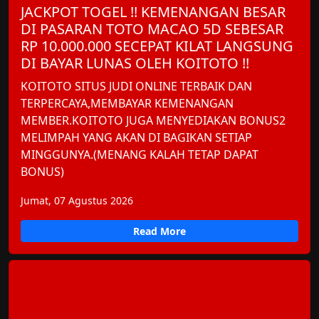
JACKPOT TOGEL !! KEMENANGAN BESAR
DI PASARAN TOTO MACAO 5D SEBESAR
RP 10.000.000 SECEPAT KILAT LANGSUNG
DI BAYAR LUNAS OLEH KOITOTO !!
KOITOTO SITUS JUDI ONLINE TERBAIK DAN
TERPERCAYA,MEMBAYAR KEMENANGAN
MEMBER.KOITOTO JUGA MENYEDIAKAN BONUS2
MELIMPAH YANG AKAN DI BAGIKAN SETIAP
MINGGUNYA.(MENANG KALAH TETAP DAPAT
BONUS)
Jumat, 07 Agustus 2026
Read More