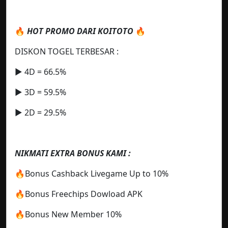
🔥
HOT PROMO DARI KOITOTO
🔥
DISKON TOGEL TERBESAR :
▶️ 4D = 66.5%
▶️ 3D = 59.5%
▶️ 2D = 29.5%
NIKMATI EXTRA BONUS KAMI :
🔥Bonus Cashback Livegame Up to 10%
🔥Bonus Freechips Dowload APK
🔥Bonus New Member 10%