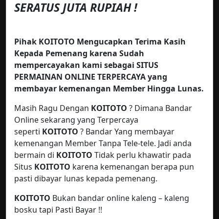
SERATUS JUTA RUPIAH !
Pihak KOITOTO Mengucapkan Terima Kasih
Kepada Pemenang karena Sudah
mempercayakan kami sebagai SITUS
PERMAINAN ONLINE TERPERCAYA yang
membayar kemenangan Member Hingga Lunas.
Masih Ragu Dengan
KOITOTO
? Dimana Bandar
Online sekarang yang Terpercaya
seperti
KOITOTO
? Bandar Yang membayar
kemenangan Member Tanpa Tele-tele. Jadi anda
bermain di
KOITOTO
Tidak perlu khawatir pada
Situs
KOITOTO
karena kemenangan berapa pun
pasti dibayar lunas kepada pemenang.
KOITOTO
Bukan bandar online kaleng – kaleng
bosku tapi Pasti Bayar !!