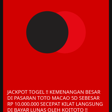
JACKPOT TOGEL !! KEMENANGAN BESAR
DI PASARAN TOTO MACAO 5D SEBESAR
RP 10.000.000 SECEPAT KILAT LANGSUNG
DI BAYAR LUNAS OLEH KOITOTO !!