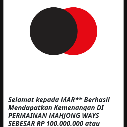
Selamat kepada MAR** Berhasil
Mendapatkan Kemenangan DI
PERMAINAN MAHJONG WAYS
SEBESAR RP 100.000.000 atau