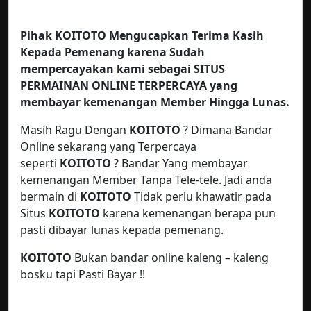
Pihak KOITOTO Mengucapkan Terima Kasih
Kepada Pemenang karena Sudah
mempercayakan kami sebagai SITUS
PERMAINAN ONLINE TERPERCAYA yang
membayar kemenangan Member Hingga Lunas.
Masih Ragu Dengan
KOITOTO
? Dimana Bandar
Online sekarang yang Terpercaya
seperti
KOITOTO
? Bandar Yang membayar
kemenangan Member Tanpa Tele-tele. Jadi anda
bermain di
KOITOTO
Tidak perlu khawatir pada
Situs
KOITOTO
karena kemenangan berapa pun
pasti dibayar lunas kepada pemenang.
KOITOTO
Bukan bandar online kaleng – kaleng
bosku tapi Pasti Bayar !!