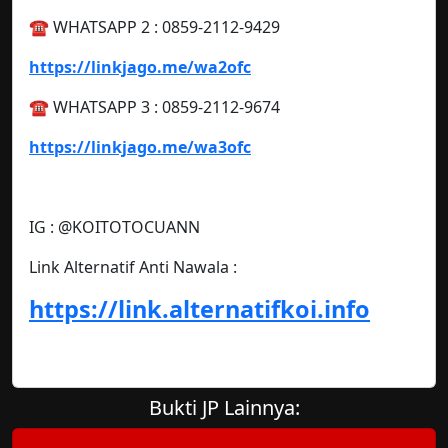
☎️ WHATSAPP 2 : 0859-2112-9429
https://linkjago.me/wa2ofc
☎️ WHATSAPP 3 : 0859-2112-9674
https://linkjago.me/wa3ofc
IG : @KOITOTOCUANN
Link Alternatif Anti Nawala :
https://link.alternatifkoi.info
Bukti JP Lainnya: