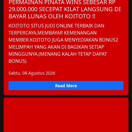
PERMAINAN PINATA WINS SEBESAR RP
29.000.000 SECEPAT KILAT LANGSUNG DI
BAYAR LUNAS OLEH KOITOTO !!
KOITOTO SITUS JUDI ONLINE TERBAIK DAN
TERPERCAYA,MEMBAYAR KEMENANGAN
MEMBER.KOITOTO JUGA MENYEDIAKAN BONUS2
MELIMPAH YANG AKAN DI BAGIKAN SETIAP
MINGGUNYA.(MENANG KALAH TETAP DAPAT
BONUS)
Sabtu, 08 Agustus 2026
Read More