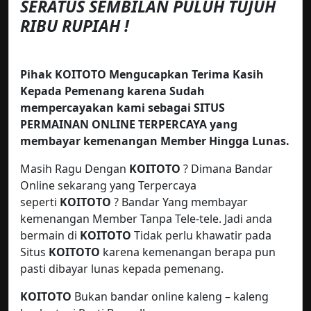
SERATUS SEMBILAN PULUH TUJUH
RIBU RUPIAH !
Pihak KOITOTO Mengucapkan Terima Kasih
Kepada Pemenang karena Sudah
mempercayakan kami sebagai SITUS
PERMAINAN ONLINE TERPERCAYA yang
membayar kemenangan Member Hingga Lunas.
Masih Ragu Dengan
KOITOTO
? Dimana Bandar
Online sekarang yang Terpercaya
seperti
KOITOTO
? Bandar Yang membayar
kemenangan Member Tanpa Tele-tele. Jadi anda
bermain di
KOITOTO
Tidak perlu khawatir pada
Situs
KOITOTO
karena kemenangan berapa pun
pasti dibayar lunas kepada pemenang.
KOITOTO
Bukan bandar online kaleng – kaleng