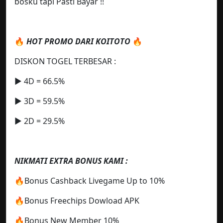
bosku tapi Pasti Bayar !!
🔥
HOT PROMO DARI KOITOTO
🔥
DISKON TOGEL TERBESAR :
▶️ 4D = 66.5%
▶️ 3D = 59.5%
▶️ 2D = 29.5%
NIKMATI EXTRA BONUS KAMI :
🔥Bonus Cashback Livegame Up to 10%
🔥Bonus Freechips Dowload APK
🔥Bonus New Member 10%