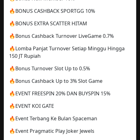
🔥BONUS CASHBACK SPORTGG 10%
🔥BONUS EXTRA SCATTER HITAM
🔥Bonus Cashback Turnover LiveGame 0.7%
🔥Lomba Panjat Turnover Setiap Minggu Hingga
150 JT Rupiah
🔥Bonus Turnover Slot Up to 0.5%
🔥Bonus Cashback Up to 3% Slot Game
🔥EVENT FREESPIN 20% DAN BUYSPIN 15%
🔥EVENT KOI GATE
🔥Event Terbang Ke Bulan Spaceman
🔥Event Pragmatic Play Joker Jewels