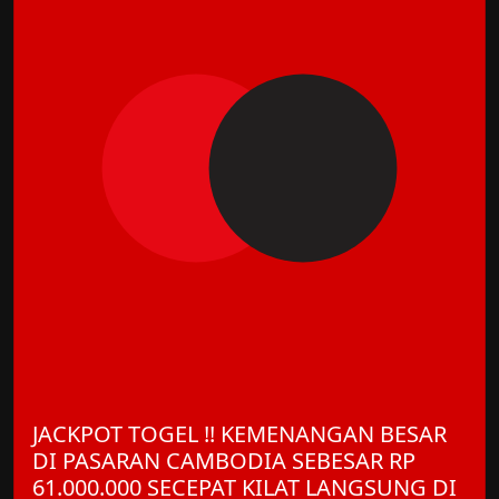
JACKPOT TOGEL !! KEMENANGAN BESAR
DI PASARAN CAMBODIA SEBESAR RP
61.000.000 SECEPAT KILAT LANGSUNG DI