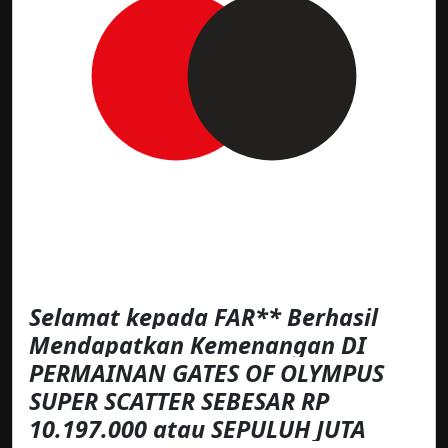
Selamat kepada FAR** Berhasil
Mendapatkan Kemenangan DI
PERMAINAN GATES OF OLYMPUS
SUPER SCATTER SEBESAR RP
10.197.000 atau SEPULUH JUTA