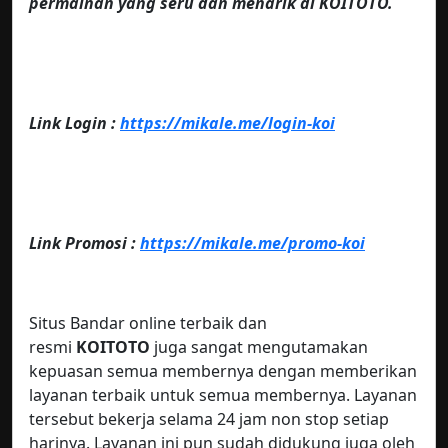
permainan yang seru dan menarik di KOITOTO.
Link Login :
https://mikale.me/login-koi
Link Promosi :
https://mikale.me/promo-koi
Situs Bandar online terbaik dan
resmi
KOITOTO
juga sangat mengutamakan
kepuasan semua membernya dengan memberikan
layanan terbaik untuk semua membernya. Layanan
tersebut bekerja selama 24 jam non stop setiap
harinya. Layanan ini pun sudah didukung juga oleh