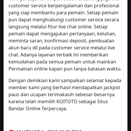
customer service berpengalaman dan profesional
yang siap membantu para pemain. Setiap pemain
pun dapat menghubungi customer service secara
langsung melalui fitur live chat online. Setiap
pemain dapat mengajukan pertanyaan, keluhan,
meminta saran, konfirmasi deposit, pembuatan
akun baru dll pada customer service melalui live
chat. Adanya layanan terbaik ini memberikan
kemudahan pada semua pemain untuk mainkan
Permainan online kapan pun tanpa batasan waktu.
Dengan demikian kami sampaikan selamat kepada
member kami yang berhasil mendapatkan jackpot
paus dan ucapan terimakasih sebesar-besarnya
karena telah memilih KOITOTO sebagai Situs
Bandar Online Terpercaya.