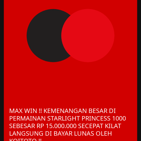
MAX WIN !! KEMENANGAN BESAR DI
PERMAINAN STARLIGHT PRINCESS 1000
SEBESAR RP 15.000.000 SECEPAT KILAT
LANGSUNG DI BAYAR LUNAS OLEH
KOITOTO !!