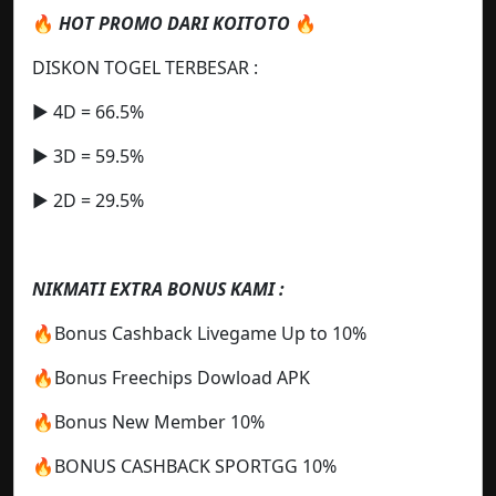
🔥
HOT PROMO DARI KOITOTO
🔥
DISKON TOGEL TERBESAR :
▶️ 4D = 66.5%
▶️ 3D = 59.5%
▶️ 2D = 29.5%
NIKMATI EXTRA BONUS KAMI :
🔥Bonus Cashback Livegame Up to 10%
🔥Bonus Freechips Dowload APK
🔥Bonus New Member 10%
🔥BONUS CASHBACK SPORTGG 10%