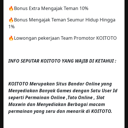
🔥Bonus Extra Mengajak Teman 10%
🔥Bonus Mengajak Teman Seumur Hidup Hingga
1%
🔥Lowongan pekerjaan Team Promotor KOITOTO
INFO SEPUTAR KOITOTO YANG WAJIB DI KETAHUI :
KOITOTO Merupakan Situs Bandar Online yang
Menyediakan Banyak Games dengan Satu User Id
seperti Permainan Online ,Toto Online , Slot
Maxwin dan Menyediakan Berbagai macam
permainan yang seru dan menarik di KOITOTO.