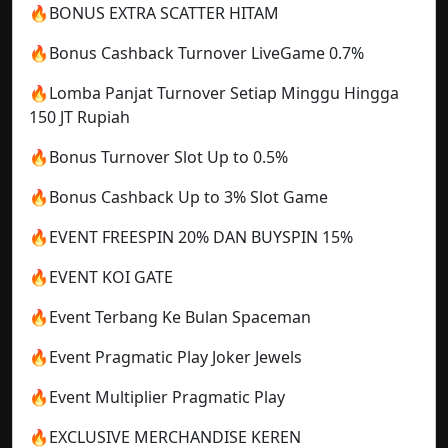
🔥BONUS EXTRA SCATTER HITAM
🔥Bonus Cashback Turnover LiveGame 0.7%
🔥Lomba Panjat Turnover Setiap Minggu Hingga
150 JT Rupiah
🔥Bonus Turnover Slot Up to 0.5%
🔥Bonus Cashback Up to 3% Slot Game
🔥EVENT FREESPIN 20% DAN BUYSPIN 15%
🔥EVENT KOI GATE
🔥Event Terbang Ke Bulan Spaceman
🔥Event Pragmatic Play Joker Jewels
🔥Event Multiplier Pragmatic Play
🔥EXCLUSIVE MERCHANDISE KEREN