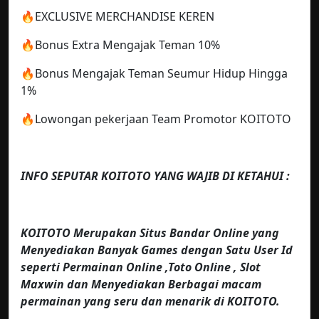
🔥EXCLUSIVE MERCHANDISE KEREN
🔥Bonus Extra Mengajak Teman 10%
🔥Bonus Mengajak Teman Seumur Hidup Hingga
1%
🔥Lowongan pekerjaan Team Promotor KOITOTO
INFO SEPUTAR KOITOTO YANG WAJIB DI KETAHUI :
KOITOTO Merupakan Situs Bandar Online yang
Menyediakan Banyak Games dengan Satu User Id
seperti Permainan Online ,Toto Online , Slot
Maxwin dan Menyediakan Berbagai macam
permainan yang seru dan menarik di KOITOTO.