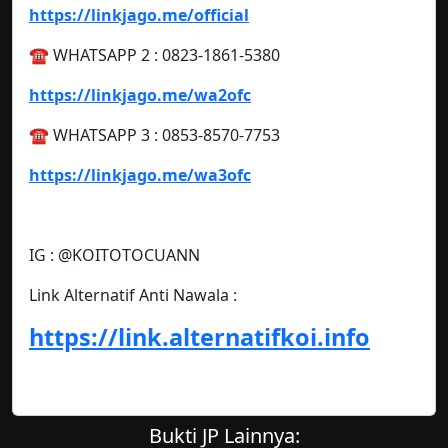
https://linkjago.me/official
☎️ WHATSAPP 2 : 0823-1861-5380
https://linkjago.me/wa2ofc
☎️ WHATSAPP 3 : 0853-8570-7753
https://linkjago.me/wa3ofc
IG : @KOITOTOCUANN
Link Alternatif Anti Nawala :
https://link.alternatifkoi.info
Bukti JP Lainnya: