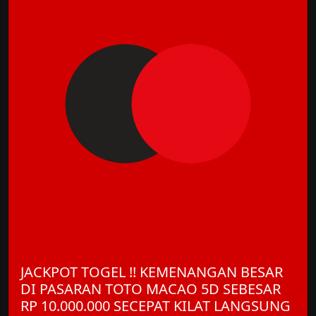
JACKPOT TOGEL !! KEMENANGAN BESAR
DI PASARAN TOTO MACAO 5D SEBESAR
RP 10.000.000 SECEPAT KILAT LANGSUNG