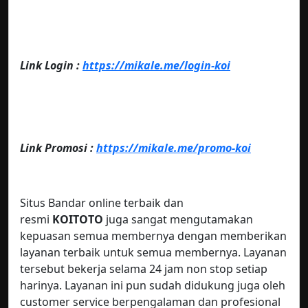
Link Login :
https://mikale.me/login-koi
Link Promosi :
https://mikale.me/promo-koi
Situs Bandar online terbaik dan
resmi
KOITOTO
juga sangat mengutamakan
kepuasan semua membernya dengan memberikan
layanan terbaik untuk semua membernya. Layanan
tersebut bekerja selama 24 jam non stop setiap
harinya. Layanan ini pun sudah didukung juga oleh
customer service berpengalaman dan profesional