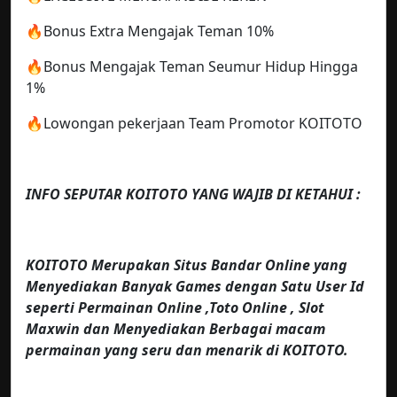
🔥Bonus Extra Mengajak Teman 10%
🔥Bonus Mengajak Teman Seumur Hidup Hingga
1%
🔥Lowongan pekerjaan Team Promotor KOITOTO
INFO SEPUTAR KOITOTO YANG WAJIB DI KETAHUI :
KOITOTO Merupakan Situs Bandar Online yang
Menyediakan Banyak Games dengan Satu User Id
seperti Permainan Online ,Toto Online , Slot
Maxwin dan Menyediakan Berbagai macam
permainan yang seru dan menarik di KOITOTO.