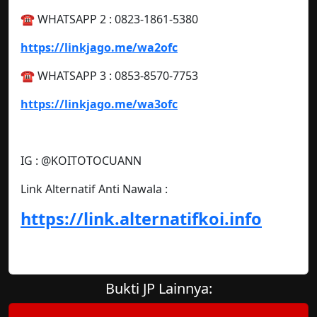
☎️ WHATSAPP 2 : 0823-1861-5380
https://linkjago.me/wa2ofc
☎️ WHATSAPP 3 : 0853-8570-7753
https://linkjago.me/wa3ofc
IG : @KOITOTOCUANN
Link Alternatif Anti Nawala :
https://link.alternatifkoi.info
Bukti JP Lainnya: