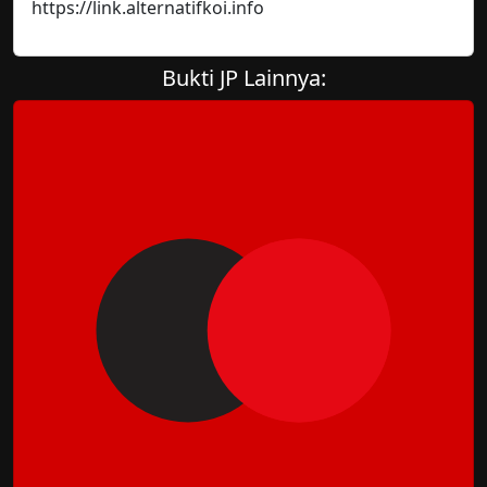
https://link.alternatifkoi.info
Bukti JP Lainnya: