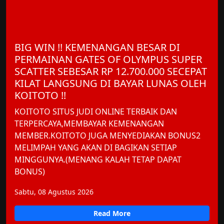
BIG WIN !! KEMENANGAN BESAR DI
PERMAINAN GATES OF OLYMPUS SUPER
SCATTER SEBESAR RP 12.700.000 SECEPAT
KILAT LANGSUNG DI BAYAR LUNAS OLEH
KOITOTO !!
KOITOTO SITUS JUDI ONLINE TERBAIK DAN
TERPERCAYA,MEMBAYAR KEMENANGAN
MEMBER.KOITOTO JUGA MENYEDIAKAN BONUS2
MELIMPAH YANG AKAN DI BAGIKAN SETIAP
MINGGUNYA.(MENANG KALAH TETAP DAPAT
BONUS)
Sabtu, 08 Agustus 2026
Read More