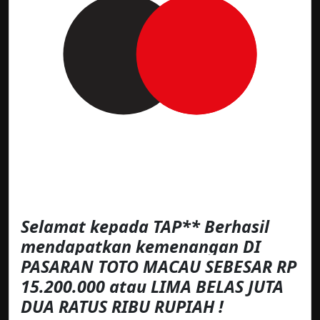
Selamat kepada TAP** Berhasil
mendapatkan kemenangan DI
PASARAN TOTO MACAU SEBESAR RP
15.200.000 atau LIMA BELAS JUTA
DUA RATUS RIBU RUPIAH !