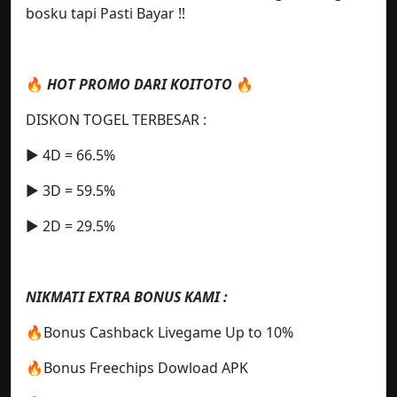
bosku tapi Pasti Bayar !!
🔥
HOT PROMO DARI KOITOTO
🔥
DISKON TOGEL TERBESAR :
▶️ 4D = 66.5%
▶️ 3D = 59.5%
▶️ 2D = 29.5%
NIKMATI EXTRA BONUS KAMI :
🔥Bonus Cashback Livegame Up to 10%
🔥Bonus Freechips Dowload APK