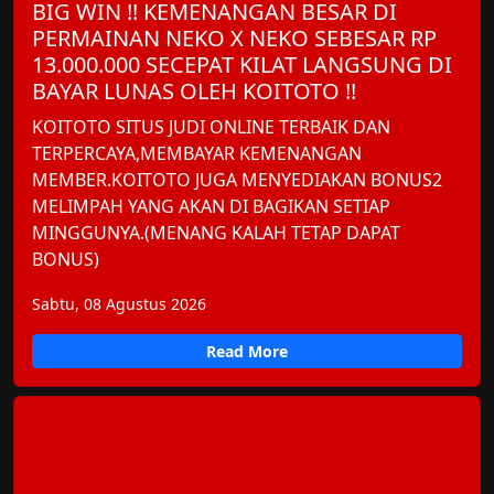
BIG WIN !! KEMENANGAN BESAR DI
PERMAINAN NEKO X NEKO SEBESAR RP
13.000.000 SECEPAT KILAT LANGSUNG DI
BAYAR LUNAS OLEH KOITOTO !!
KOITOTO SITUS JUDI ONLINE TERBAIK DAN
TERPERCAYA,MEMBAYAR KEMENANGAN
MEMBER.KOITOTO JUGA MENYEDIAKAN BONUS2
MELIMPAH YANG AKAN DI BAGIKAN SETIAP
MINGGUNYA.(MENANG KALAH TETAP DAPAT
BONUS)
Sabtu, 08 Agustus 2026
Read More