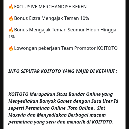
🔥EXCLUSIVE MERCHANDISE KEREN
🔥Bonus Extra Mengajak Teman 10%
🔥Bonus Mengajak Teman Seumur Hidup Hingga
1%
🔥Lowongan pekerjaan Team Promotor KOITOTO
INFO SEPUTAR KOITOTO YANG WAJIB DI KETAHUI :
KOITOTO Merupakan Situs Bandar Online yang
Menyediakan Banyak Games dengan Satu User Id
seperti Permainan Online ,Toto Online , Slot
Maxwin dan Menyediakan Berbagai macam
permainan yang seru dan menarik di KOITOTO.