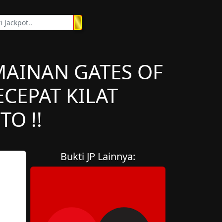
MAINAN GATES OF
ECEPAT KILAT
O !!
Bukti JP Lainnya: