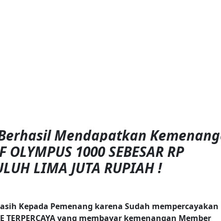
 Berhasil Mendapatkan Kemenan
F OLYMPUS 1000 SEBESAR RP
ULUH LIMA JUTA RUPIAH !
Kasih Kepada Pemenang karena Sudah mempercayakan
NE TERPERCAYA yang membayar kemenangan Member