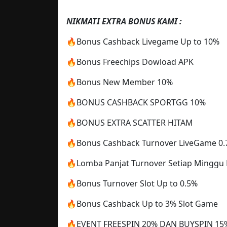
NIKMATI EXTRA BONUS KAMI :
🔥Bonus Cashback Livegame Up to 10%
🔥Bonus Freechips Dowload APK
🔥Bonus New Member 10%
🔥BONUS CASHBACK SPORTGG 10%
🔥BONUS EXTRA SCATTER HITAM
🔥Bonus Cashback Turnover LiveGame 0
🔥Lomba Panjat Turnover Setiap Minggu 
🔥Bonus Turnover Slot Up to 0.5%
🔥Bonus Cashback Up to 3% Slot Game
🔥EVENT FREESPIN 20% DAN BUYSPIN 15