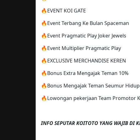
🔥EVENT KOI GATE
🔥Event Terbang Ke Bulan Spaceman
🔥Event Pragmatic Play Joker Jewels
🔥Event Multiplier Pragmatic Play
🔥EXCLUSIVE MERCHANDISE KEREN
🔥Bonus Extra Mengajak Teman 10%
🔥Bonus Mengajak Teman Seumur Hidup
🔥Lowongan pekerjaan Team Promotor 
INFO SEPUTAR KOITOTO YANG WAJIB DI K