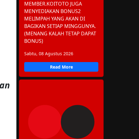
MEMBER.KOITOTO JUGA
MENYEDIAKAN BONUS2
MELIMPAH YANG AKAN DI
BAGIKAN SETIAP MINGGUNYA.
(MENANG KALAH TETAP DAPAT
BONUS)
Sabtu, 08 Agustus 2026
Read More
gan