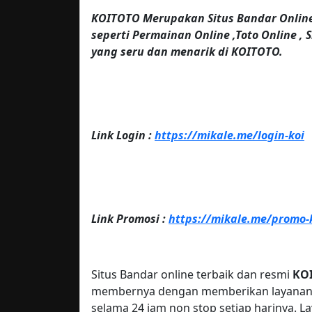
KOITOTO Merupakan Situs Bandar Onlin
seperti Permainan Online ,Toto Online
yang seru dan menarik di KOITOTO.
Link Login :
https://mikale.me/login-koi
Link Promosi :
https://mikale.me/promo-
Situs Bandar online terbaik dan resmi
KO
membernya dengan memberikan layanan t
selama 24 jam non stop setiap harinya. L