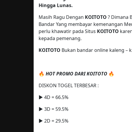
Hingga Lunas.
Masih Ragu Dengan
KOITOTO
? Dimana B
Bandar Yang membayar kemenangan Membe
perlu khawatir pada Situs
KOITOTO
karen
kepada pemenang.
KOITOTO
Bukan bandar online kaleng – ka
🔥
HOT PROMO DARI KOITOTO
🔥
DISKON TOGEL TERBESAR :
▶️ 4D = 66.5%
▶️ 3D = 59.5%
▶️ 2D = 29.5%