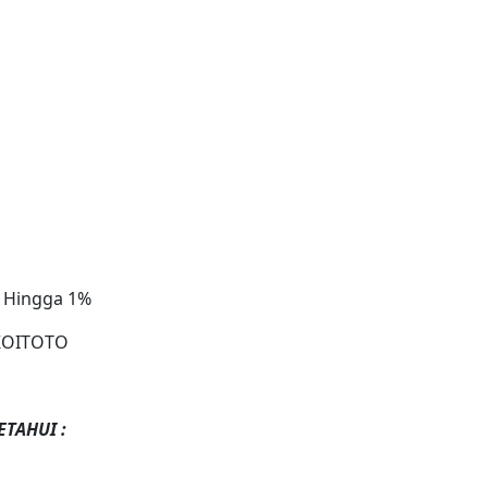
 Hingga 1%
KOITOTO
ETAHUI :