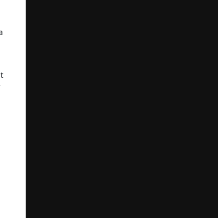
a
t
r