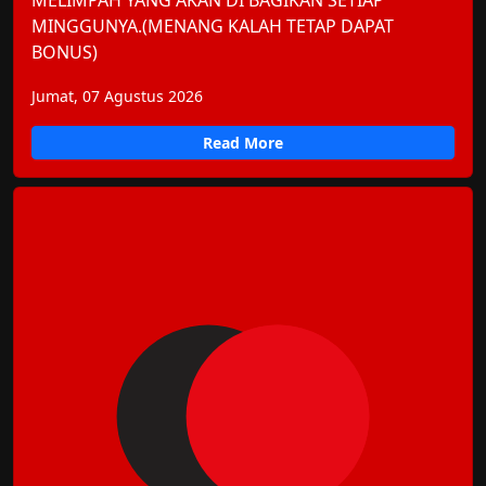
MELIMPAH YANG AKAN DI BAGIKAN SETIAP
MINGGUNYA.(MENANG KALAH TETAP DAPAT
BONUS)
Jumat, 07 Agustus 2026
Read More