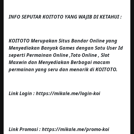
INFO SEPUTAR KOITOTO YANG WAJIB DI KETAHUI :
KOITOTO Merupakan Situs Bandar Online yang
Menyediakan Banyak Games dengan Satu User Id
seperti Permainan Online ,Toto Online , Slot
Maxwin dan Menyediakan Berbagai macam
permainan yang seru dan menarik di KOITOTO.
Link Login : https://mikale.me/login-koi
Link Promosi : https://mikale.me/promo-koi