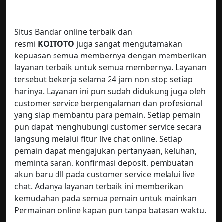
Situs Bandar online terbaik dan
resmi
KOITOTO
juga sangat mengutamakan
kepuasan semua membernya dengan memberikan
layanan terbaik untuk semua membernya. Layanan
tersebut bekerja selama 24 jam non stop setiap
harinya. Layanan ini pun sudah didukung juga oleh
customer service berpengalaman dan profesional
yang siap membantu para pemain. Setiap pemain
pun dapat menghubungi customer service secara
langsung melalui fitur live chat online. Setiap
pemain dapat mengajukan pertanyaan, keluhan,
meminta saran, konfirmasi deposit, pembuatan
akun baru dll pada customer service melalui live
chat. Adanya layanan terbaik ini memberikan
kemudahan pada semua pemain untuk mainkan
Permainan online kapan pun tanpa batasan waktu.