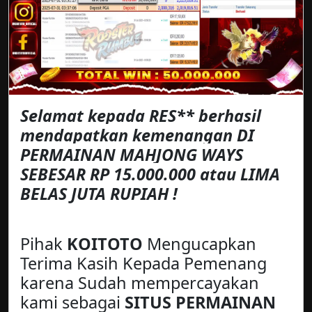
Selamat kepada RES** berhasil
mendapatkan kemenangan DI
PERMAINAN MAHJONG WAYS
SEBESAR RP 15.000.000 atau LIMA
BELAS JUTA RUPIAH !
Pihak
KOITOTO
Mengucapkan
Terima Kasih Kepada Pemenang
karena Sudah mempercayakan
kami sebagai
SITUS PERMAINAN