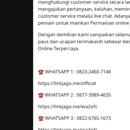
menghubungi customer service secara lang
mengajukan pertanyaan, keluhan, meminta
customer service melalui live chat. Ada
pemain untuk mainkan Permainan online 
Dengan demikian kami sampaikan selama
paus dan ucapan terimakasih sebesar-be
Online Terpercaya.
☎️ WHATSAPP 1 : 0823-2460-7148
https://linkjago.me/official
☎️ WHATSAPP 2 : 0877-3989-4635
https://linkjago.me/wa2ofc
☎️ WHATSAPP 3 : 0822-6765-1673
https://linkjago.me/wa3ofc