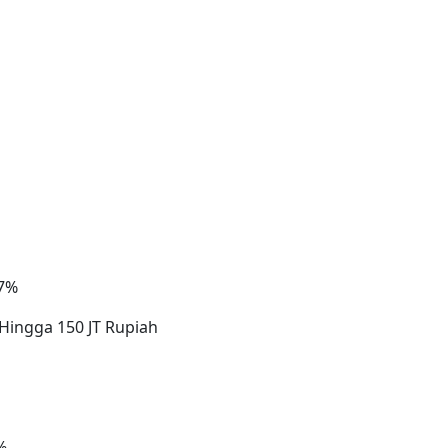
.7%
Hingga 150 JT Rupiah
%