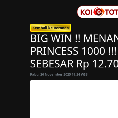
Kembali ke Beranda
BIG WIN !! MENA
PRINCESS 1000 !
SEBESAR Rp 12.700
Rabu, 26 November 2025 19:24 WIB