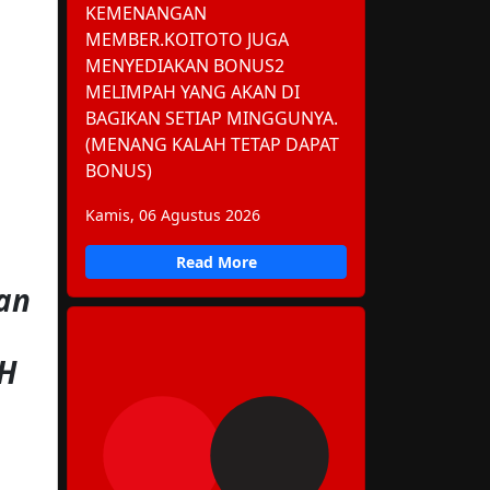
KEMENANGAN
MEMBER.KOITOTO JUGA
MENYEDIAKAN BONUS2
MELIMPAH YANG AKAN DI
BAGIKAN SETIAP MINGGUNYA.
(MENANG KALAH TETAP DAPAT
BONUS)
Kamis, 06 Agustus 2026
Read More
an
AH