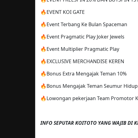
🔥EVENT KOI GATE
🔥Event Terbang Ke Bulan Spaceman
🔥Event Pragmatic Play Joker Jewels
🔥Event Multiplier Pragmatic Play
🔥EXCLUSIVE MERCHANDISE KEREN
🔥Bonus Extra Mengajak Teman 10%
🔥Bonus Mengajak Teman Seumur Hidup
🔥Lowongan pekerjaan Team Promotor 
INFO SEPUTAR KOITOTO YANG WAJIB DI K