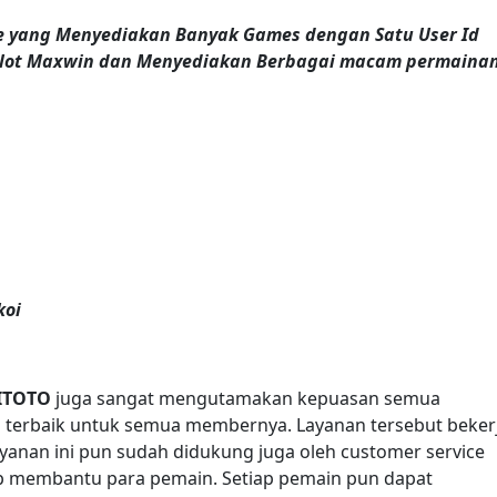
e yang Menyediakan Banyak Games dengan Satu User Id
 , Slot Maxwin dan Menyediakan Berbagai macam permaina
koi
ITOTO
juga sangat mengutamakan kepuasan semua
erbaik untuk semua membernya. Layanan tersebut beker
ayanan ini pun sudah didukung juga oleh customer service
p membantu para pemain. Setiap pemain pun dapat