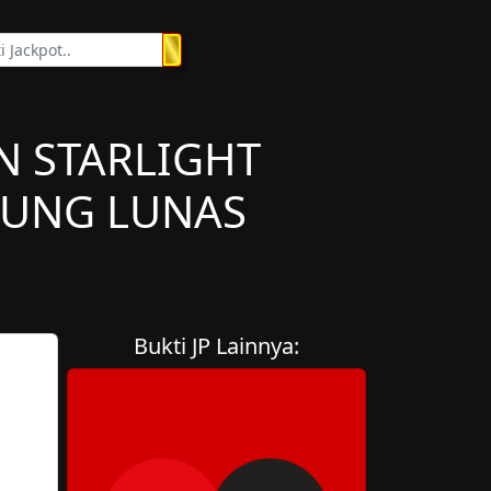
N STARLIGHT
GSUNG LUNAS
Bukti JP Lainnya: