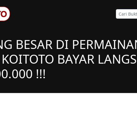
NG BESAR DI PERMAINA
!! KOITOTO BAYAR LAN
.000 !!!