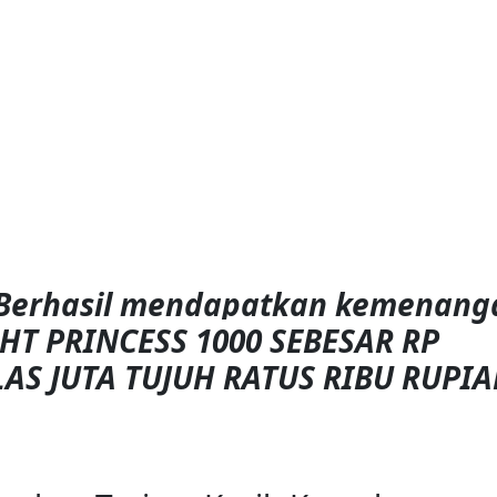
 Berhasil mendapatkan kemenang
HT PRINCESS 1000 SEBESAR RP
ELAS JUTA TUJUH RATUS RIBU RUPI