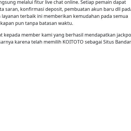
sung melalui fitur live chat online. Setiap pemain dapat
 saran, konfirmasi deposit, pembuatan akun baru dll pad
nya layanan terbaik ini memberikan kemudahan pada semua
kapan pun tanpa batasan waktu.
t kepada member kami yang berhasil mendapatkan jackpo
sarnya karena telah memilih KOITOTO sebagai Situs Banda