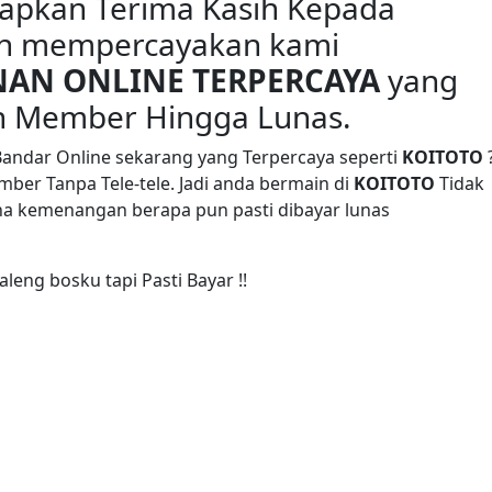
pkan Terima Kasih Kepada
h mempercayakan kami
NAN ONLINE TERPERCAYA
yang
 Member Hingga Lunas.
andar Online sekarang yang Terpercaya seperti
KOITOTO
r Tanpa Tele-tele. Jadi anda bermain di
KOITOTO
Tidak
a kemenangan berapa pun pasti dibayar lunas
leng bosku tapi Pasti Bayar !!