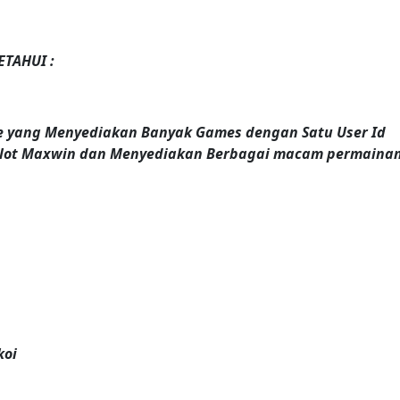
ETAHUI :
e yang Menyediakan Banyak Games dengan Satu User Id
 , Slot Maxwin dan Menyediakan Berbagai macam permaina
koi