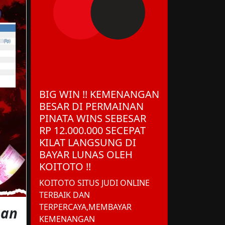
BIG WIN !! KEMENANGAN
BESAR DI PERMAINAN
PINATA WINS SEBESAR
RP 12.000.000 SECEPAT
KILAT LANGSUNG DI
BAYAR LUNAS OLEH
KOITOTO !!
KOITOTO SITUS JUDI ONLINE
TERBAIK DAN
TERPERCAYA,MEMBAYAR
gan
KEMENANGAN