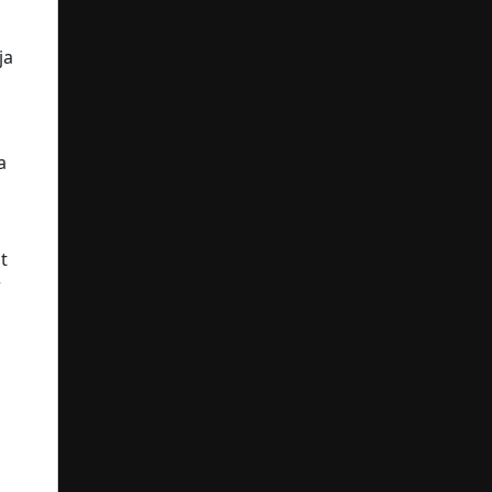
ja
a
t
r