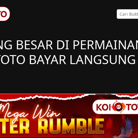
ANG BESAR DI PERMAINA
ITOTO BAYAR LANGSUNG