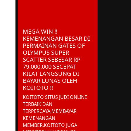
MEGA WIN !!
KEMENANGAN BESAR DI
PERMAINAN GATES OF
OLYMPUS SUPER
SCATTER SEBESAR RP
79.000.000 SECEPAT
KILAT LANGSUNG DI
BAYAR LUNAS OLEH
KOITOTO !!
KOITOTO SITUS JUDI ONLINE
TERBAIK DAN
TERPERCAYA,MEMBAYAR
KEMENANGAN
MEMBER.KOITOTO JUGA