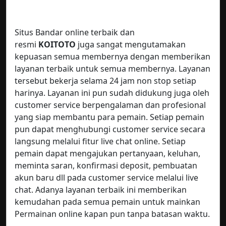
Situs Bandar online terbaik dan
resmi
KOITOTO
juga sangat mengutamakan
kepuasan semua membernya dengan memberikan
layanan terbaik untuk semua membernya. Layanan
tersebut bekerja selama 24 jam non stop setiap
harinya. Layanan ini pun sudah didukung juga oleh
customer service berpengalaman dan profesional
yang siap membantu para pemain. Setiap pemain
pun dapat menghubungi customer service secara
langsung melalui fitur live chat online. Setiap
pemain dapat mengajukan pertanyaan, keluhan,
meminta saran, konfirmasi deposit, pembuatan
akun baru dll pada customer service melalui live
chat. Adanya layanan terbaik ini memberikan
kemudahan pada semua pemain untuk mainkan
Permainan online kapan pun tanpa batasan waktu.