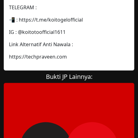
TELEGRAM :
📲 : https://t.me/koitogelofficial
IG : @koitotoofficial1611
Link Alternatif Anti Nawala :
https://techpraveen.com
Bukti JP Lainnya: