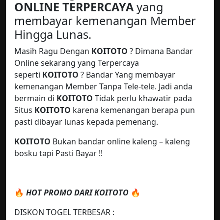
ONLINE TERPERCAYA
yang
membayar kemenangan Member
Hingga Lunas.
Masih Ragu Dengan
KOITOTO
? Dimana Bandar
Online sekarang yang Terpercaya
seperti
KOITOTO
? Bandar Yang membayar
kemenangan Member Tanpa Tele-tele. Jadi anda
bermain di
KOITOTO
Tidak perlu khawatir pada
Situs
KOITOTO
karena kemenangan berapa pun
pasti dibayar lunas kepada pemenang.
KOITOTO
Bukan bandar online kaleng – kaleng
bosku tapi Pasti Bayar !!
🔥
HOT PROMO DARI KOITOTO
🔥
DISKON TOGEL TERBESAR :