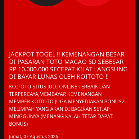
JACKPOT TOGEL !! KEMENANGAN BESAR
DI PASARAN TOTO MACAO 5D SEBESAR
RP 10.000.000 SECEPAT KILAT LANGSUNG
DI BAYAR LUNAS OLEH KOITOTO !!
KOITOTO SITUS JUDI ONLINE TERBAIK DAN
TERPERCAYA,MEMBAYAR KEMENANGAN
MEMBER.KOITOTO JUGA MENYEDIAKAN BONUS2
MELIMPAH YANG AKAN DI BAGIKAN SETIAP
MINGGUNYA.(MENANG KALAH TETAP DAPAT
BONUS)
Jumat, 07 Agustus 2026