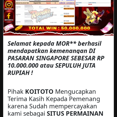
Selamat kepada MOR** berhasil
mendapatkan kemenangan DI
PASARAN SINGAPORE SEBESAR RP
10.000.000 atau SEPULUH JUTA
RUPIAH !
Pihak
KOITOTO
Mengucapkan
Terima Kasih Kepada Pemenang
karena Sudah mempercayakan
kami sebagai
SITUS PERMAINAN