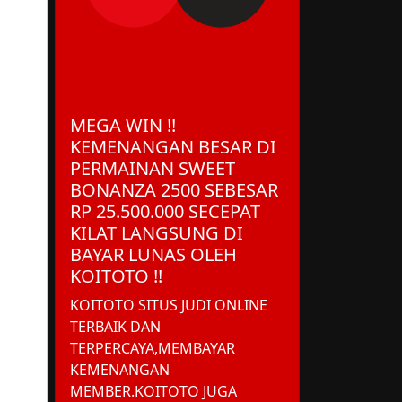
MEGA WIN !!
KEMENANGAN BESAR DI
PERMAINAN SWEET
BONANZA 2500 SEBESAR
RP 25.500.000 SECEPAT
KILAT LANGSUNG DI
BAYAR LUNAS OLEH
KOITOTO !!
KOITOTO SITUS JUDI ONLINE
TERBAIK DAN
TERPERCAYA,MEMBAYAR
KEMENANGAN
MEMBER.KOITOTO JUGA