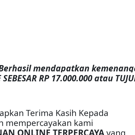
 Berhasil mendapatkan kemenang
SEBESAR RP 17.000.000 atau TUJ
pkan Terima Kasih Kepada
h mempercayakan kami
NAN ONLINE TERPERCAYA
yang