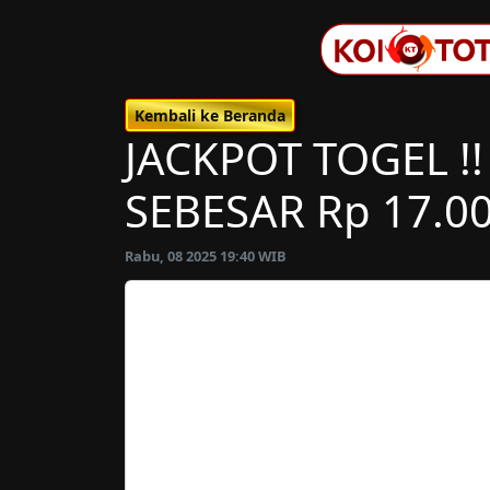
Kembali ke Beranda
JACKPOT TOGEL 
SEBESAR Rp 17.00
Rabu, 08 2025 19:40 WIB