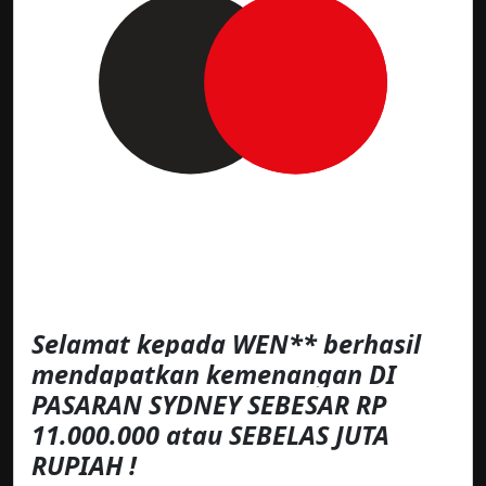
Selamat kepada WEN** berhasil
mendapatkan kemenangan DI
PASARAN SYDNEY SEBESAR RP
11.000.000 atau SEBELAS JUTA
RUPIAH !