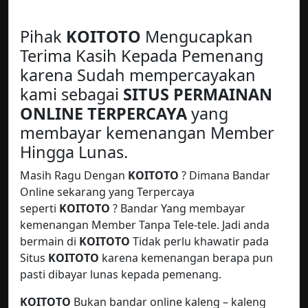
Pihak
KOITOTO
Mengucapkan
Terima Kasih Kepada Pemenang
karena Sudah mempercayakan
kami sebagai
SITUS PERMAINAN
ONLINE TERPERCAYA
yang
membayar kemenangan Member
Hingga Lunas.
Masih Ragu Dengan
KOITOTO
? Dimana Bandar
Online sekarang yang Terpercaya
seperti
KOITOTO
? Bandar Yang membayar
kemenangan Member Tanpa Tele-tele. Jadi anda
bermain di
KOITOTO
Tidak perlu khawatir pada
Situs
KOITOTO
karena kemenangan berapa pun
pasti dibayar lunas kepada pemenang.
KOITOTO
Bukan bandar online kaleng – kaleng