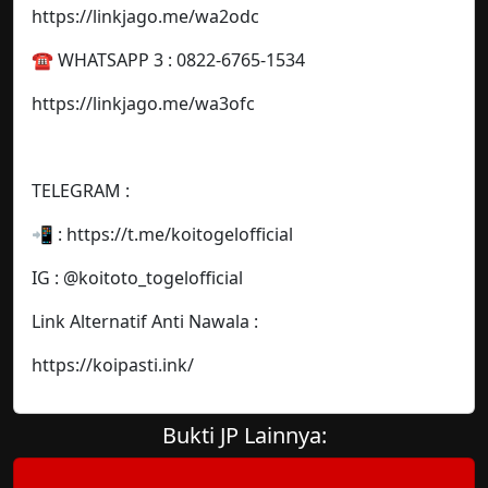
https://linkjago.me/wa2odc
☎️ WHATSAPP 3 : 0822-6765-1534
https://linkjago.me/wa3ofc
TELEGRAM :
📲 : https://t.me/koitogelofficial
IG : @koitoto_togelofficial
Link Alternatif Anti Nawala :
https://koipasti.ink/
Bukti JP Lainnya: