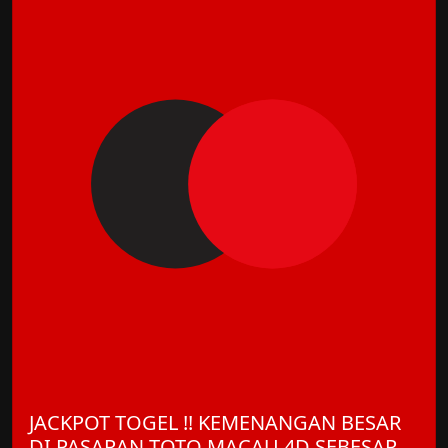
JACKPOT TOGEL !! KEMENANGAN BESAR
DI PASARAN TOTO MACAU 4D SEBESAR