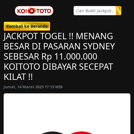
Kembali ke Beranda
JACKPOT TOGEL !! MENANG
BESAR DI PASARAN SYDNEY
SEBESAR Rp 11.000.000
KOITOTO DIBAYAR SECEPAT
KILAT !!
Jumat, 14 Maret 2025 17:13 WIB