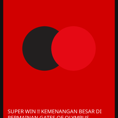
SUPER WIN !! KEMENANGAN BESAR DI
PERMAINAN GATES OF OLYMPUS