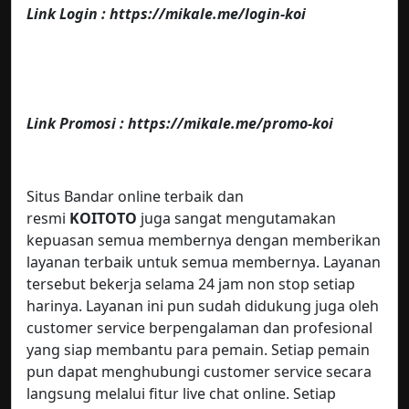
Link Login : https://mikale.me/login-koi
Link Promosi : https://mikale.me/promo-koi
Situs Bandar online terbaik dan
resmi
KOITOTO
juga sangat mengutamakan
kepuasan semua membernya dengan memberikan
layanan terbaik untuk semua membernya. Layanan
tersebut bekerja selama 24 jam non stop setiap
harinya. Layanan ini pun sudah didukung juga oleh
customer service berpengalaman dan profesional
yang siap membantu para pemain. Setiap pemain
pun dapat menghubungi customer service secara
langsung melalui fitur live chat online. Setiap