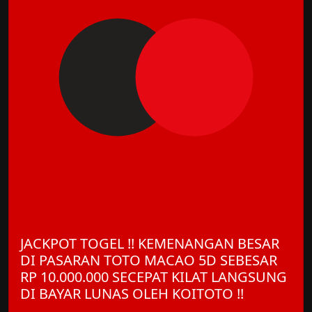
JACKPOT TOGEL !! KEMENANGAN BESAR
DI PASARAN TOTO MACAO 5D SEBESAR
RP 10.000.000 SECEPAT KILAT LANGSUNG
DI BAYAR LUNAS OLEH KOITOTO !!