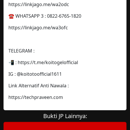
https://linkjago.me/wa2odc
☎️ WHATSAPP 3 : 0822-6765-1820
https://linkjago.me/wa3ofc
TELEGRAM :
📲 : https://t.me/koitogelofficial
IG : @koitotoofficial1611
Link Alternatif Anti Nawala :
https://techpraveen.com
Bukti JP Lainnya: