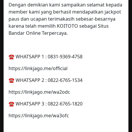
Dengan demikian kami sampaikan selamat kepada
member kami yang berhasil mendapatkan jackpot
paus dan ucapan terimakasih sebesar-besarnya
karena telah memilih KOITOTO sebagai Situs
Bandar Online Terpercaya.
☎️ WHATSAPP 1 : 0831-9369-4758
https://linkjago.me/official
☎️ WHATSAPP 2 : 0822-6765-1534
https://linkjago.me/wa2odc
☎️ WHATSAPP 3 : 0822-6765-1820
https://linkjago.me/wa3ofc