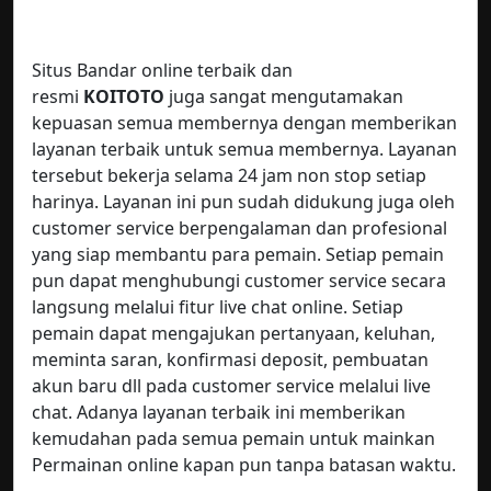
Situs Bandar online terbaik dan
resmi
KOITOTO
juga sangat mengutamakan
kepuasan semua membernya dengan memberikan
layanan terbaik untuk semua membernya. Layanan
tersebut bekerja selama 24 jam non stop setiap
harinya. Layanan ini pun sudah didukung juga oleh
customer service berpengalaman dan profesional
yang siap membantu para pemain. Setiap pemain
pun dapat menghubungi customer service secara
langsung melalui fitur live chat online. Setiap
pemain dapat mengajukan pertanyaan, keluhan,
meminta saran, konfirmasi deposit, pembuatan
akun baru dll pada customer service melalui live
chat. Adanya layanan terbaik ini memberikan
kemudahan pada semua pemain untuk mainkan
Permainan online kapan pun tanpa batasan waktu.