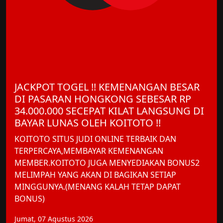
JACKPOT TOGEL !! KEMENANGAN BESAR
DI PASARAN HONGKONG SEBESAR RP
34.000.000 SECEPAT KILAT LANGSUNG DI
BAYAR LUNAS OLEH KOITOTO !!
KOITOTO SITUS JUDI ONLINE TERBAIK DAN
TERPERCAYA,MEMBAYAR KEMENANGAN
MEMBER.KOITOTO JUGA MENYEDIAKAN BONUS2
MELIMPAH YANG AKAN DI BAGIKAN SETIAP
MINGGUNYA.(MENANG KALAH TETAP DAPAT
BONUS)
Jumat, 07 Agustus 2026