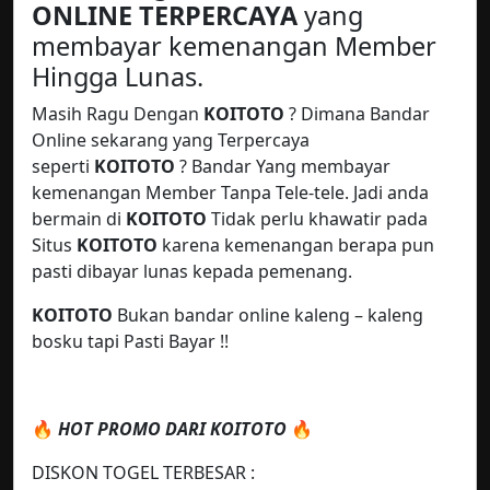
ONLINE TERPERCAYA
yang
membayar kemenangan Member
Hingga Lunas.
Masih Ragu Dengan
KOITOTO
? Dimana Bandar
Online sekarang yang Terpercaya
seperti
KOITOTO
? Bandar Yang membayar
kemenangan Member Tanpa Tele-tele. Jadi anda
bermain di
KOITOTO
Tidak perlu khawatir pada
Situs
KOITOTO
karena kemenangan berapa pun
pasti dibayar lunas kepada pemenang.
KOITOTO
Bukan bandar online kaleng – kaleng
bosku tapi Pasti Bayar !!
🔥
HOT PROMO DARI KOITOTO
🔥
DISKON TOGEL TERBESAR :