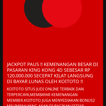
JACKPOT PAUS !! KEMENANGAN BESAR DI
PASARAN KING KONG 4D SEBESAR RP
120.000.000 SECEPAT KILAT LANGSUNG
DI BAYAR LUNAS OLEH KOITOTO !!
KOITOTO SITUS JUDI ONLINE TERBAIK DAN
TERPERCAYA,MEMBAYAR KEMENANGAN
MEMBER.KOITOTO JUGA MENYEDIAKAN BONUS2