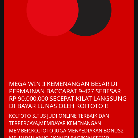
MEGA WIN !! KEMENANGAN BESAR DI
PERMAINAN BACCARAT 9-427 SEBESAR
RP 90.000.000 SECEPAT KILAT LANGSUNG
DI BAYAR LUNAS OLEH KOITOTO !!
KOITOTO SITUS JUDI ONLINE TERBAIK DAN
TERPERCAYA,MEMBAYAR KEMENANGAN
MEMBER.KOITOTO JUGA MENYEDIAKAN BONUS2