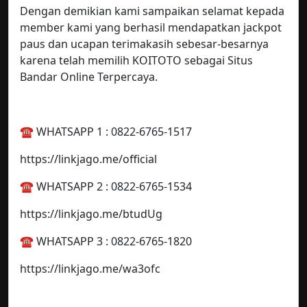
Dengan demikian kami sampaikan selamat kepada
member kami yang berhasil mendapatkan jackpot
paus dan ucapan terimakasih sebesar-besarnya
karena telah memilih KOITOTO sebagai Situs
Bandar Online Terpercaya.
☎️ WHATSAPP 1 : 0822-6765-1517
https://linkjago.me/official
☎️ WHATSAPP 2 : 0822-6765-1534
https://linkjago.me/btudUg
☎️ WHATSAPP 3 : 0822-6765-1820
https://linkjago.me/wa3ofc