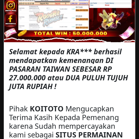
Selamat kepada KRA*** berhasil
mendapatkan kemenangan DI
PASARAN TAIWAN SEBESAR RP
27.000.000 atau DUA PULUH TUJUH
JUTA RUPIAH !
Pihak
KOITOTO
Mengucapkan
Terima Kasih Kepada Pemenang
karena Sudah mempercayakan
kami sebagai
SITUS PERMAINAN