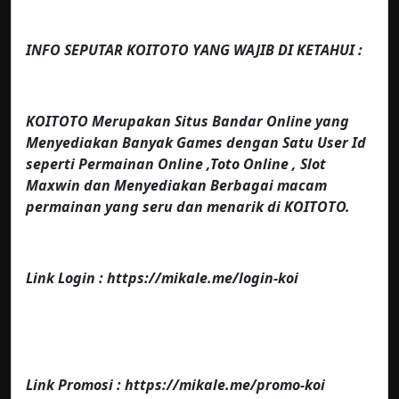
INFO SEPUTAR KOITOTO YANG WAJIB DI KETAHUI :
KOITOTO Merupakan Situs Bandar Online yang
Menyediakan Banyak Games dengan Satu User Id
seperti Permainan Online ,Toto Online , Slot
Maxwin dan Menyediakan Berbagai macam
permainan yang seru dan menarik di KOITOTO.
Link Login : https://mikale.me/login-koi
Link Promosi : https://mikale.me/promo-koi