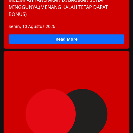
MELIMPAH YANG AKAN DI BAGIKAN SETIAP
MINGGUNYA.(MENANG KALAH TETAP DAPAT
BONUS)
Senin, 10 Agustus 2026
Read More