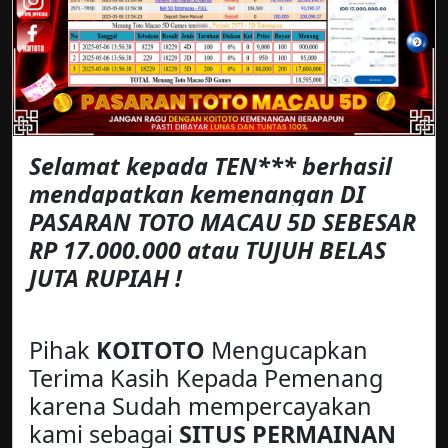
Selamat kepada TEN*** berhasil
mendapatkan kemenangan DI
PASARAN TOTO MACAU 5D SEBESAR
RP 17.000.000 atau TUJUH BELAS
JUTA RUPIAH !
Pihak
KOITOTO
Mengucapkan
Terima Kasih Kepada Pemenang
karena Sudah mempercayakan
kami sebagai
SITUS PERMAINAN