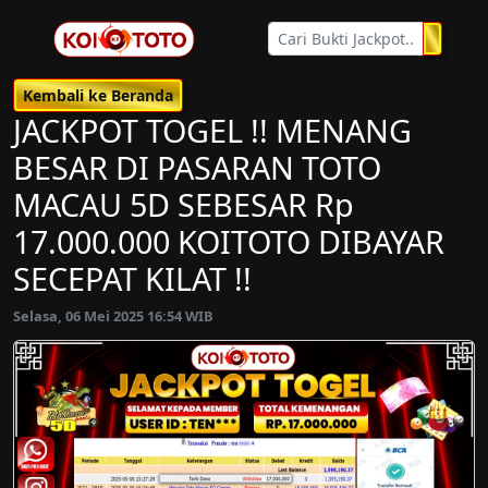
Kembali ke Beranda
JACKPOT TOGEL !! MENANG
BESAR DI PASARAN TOTO
MACAU 5D SEBESAR Rp
17.000.000 KOITOTO DIBAYAR
SECEPAT KILAT !!
Selasa, 06 Mei 2025 16:54 WIB