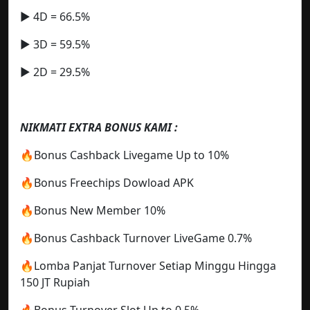
▶️ 4D = 66.5%
▶️ 3D = 59.5%
▶️ 2D = 29.5%
NIKMATI EXTRA BONUS KAMI :
🔥Bonus Cashback Livegame Up to 10%
🔥Bonus Freechips Dowload APK
🔥Bonus New Member 10%
🔥Bonus Cashback Turnover LiveGame 0.7%
🔥Lomba Panjat Turnover Setiap Minggu Hingga
150 JT Rupiah