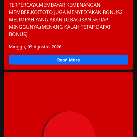
TERPERCAYA,MEMBAYAR KEMENANGAN
MEMBER.KOITOTO JUGA MENYEDIAKAN BONUS2
MELIMPAH YANG AKAN DI BAGIKAN SETIAP
MINGGUNYA.(MENANG KALAH TETAP DAPAT
BONUS)
Minggu, 09 Agustus 2026
Read More