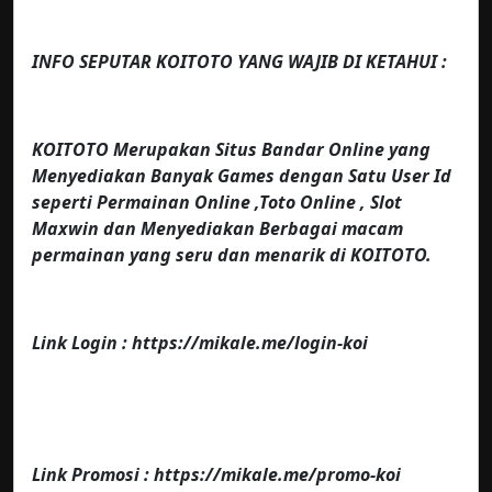
INFO SEPUTAR KOITOTO YANG WAJIB DI KETAHUI :
KOITOTO Merupakan Situs Bandar Online yang
Menyediakan Banyak Games dengan Satu User Id
seperti Permainan Online ,Toto Online , Slot
Maxwin dan Menyediakan Berbagai macam
permainan yang seru dan menarik di KOITOTO.
Link Login : https://mikale.me/login-koi
Link Promosi : https://mikale.me/promo-koi