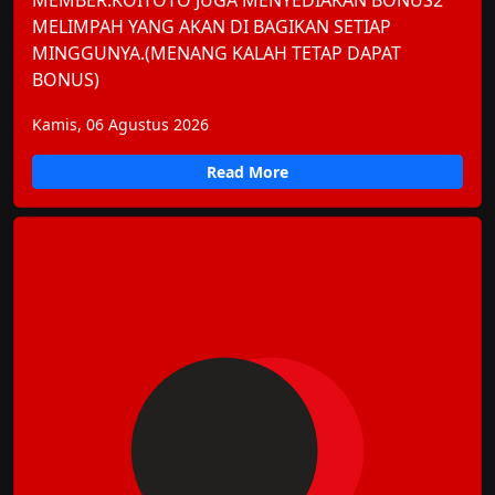
MEMBER.KOITOTO JUGA MENYEDIAKAN BONUS2
MELIMPAH YANG AKAN DI BAGIKAN SETIAP
MINGGUNYA.(MENANG KALAH TETAP DAPAT
BONUS)
Kamis, 06 Agustus 2026
Read More