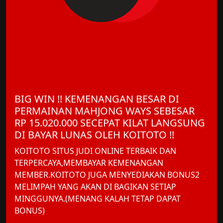
BIG WIN !! KEMENANGAN BESAR DI
PERMAINAN MAHJONG WAYS SEBESAR
RP 15.020.000 SECEPAT KILAT LANGSUNG
DI BAYAR LUNAS OLEH KOITOTO !!
KOITOTO SITUS JUDI ONLINE TERBAIK DAN
TERPERCAYA,MEMBAYAR KEMENANGAN
MEMBER.KOITOTO JUGA MENYEDIAKAN BONUS2
MELIMPAH YANG AKAN DI BAGIKAN SETIAP
MINGGUNYA.(MENANG KALAH TETAP DAPAT
BONUS)