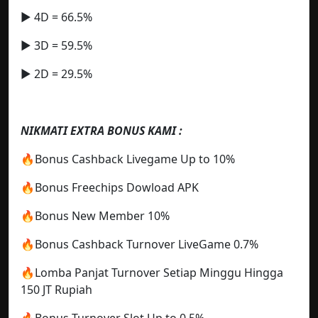
▶️ 4D = 66.5%
▶️ 3D = 59.5%
▶️ 2D = 29.5%
NIKMATI EXTRA BONUS KAMI :
🔥Bonus Cashback Livegame Up to 10%
🔥Bonus Freechips Dowload APK
🔥Bonus New Member 10%
🔥Bonus Cashback Turnover LiveGame 0.7%
🔥Lomba Panjat Turnover Setiap Minggu Hingga
150 JT Rupiah