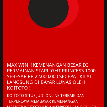
MAX WIN !! KEMENANGAN BESAR DI
PERMAINAN STARLIGHT PRINCESS 1000
SEBESAR RP 22.000.000 SECEPAT KILAT
LANGSUNG DI BAYAR LUNAS OLEH
KOITOTO !!
KOITOTO SITUS JUDI ONLINE TERBAIK DAN
TERPERCAYA,MEMBAYAR KEMENANGAN