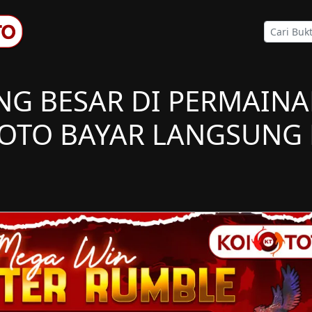
NG BESAR DI PERMAINA
ITOTO BAYAR LANGSUNG