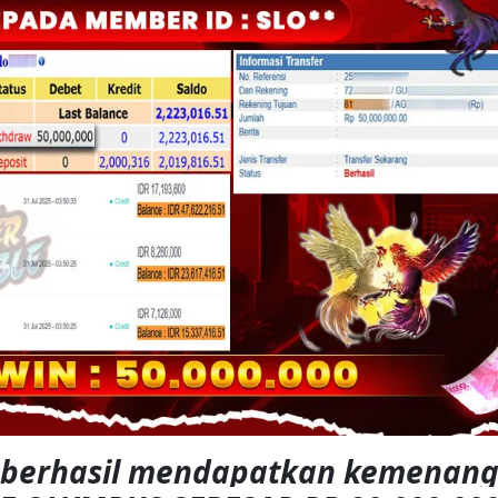
 berhasil mendapatkan kemenan