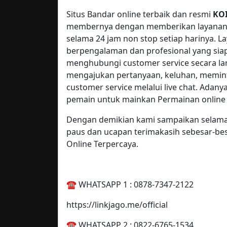
Situs Bandar online terbaik dan resmi
KO
membernya dengan memberikan layanan t
selama 24 jam non stop setiap harinya. L
berpengalaman dan profesional yang sia
menghubungi customer service secara lang
mengajukan pertanyaan, keluhan, meminta
customer service melalui live chat. Ada
pemain untuk mainkan Permainan online 
Dengan demikian kami sampaikan selama
paus dan ucapan terimakasih sebesar-be
Online Terpercaya.
☎️ WHATSAPP 1 : 0878-7347-2122
https://linkjago.me/official
☎️ WHATSAPP 2 : 0822-6765-1534