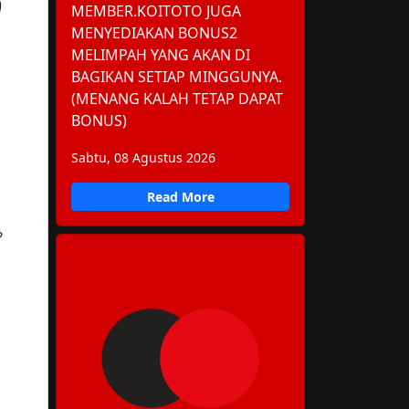
0
MEMBER.KOITOTO JUGA
MENYEDIAKAN BONUS2
MELIMPAH YANG AKAN DI
BAGIKAN SETIAP MINGGUNYA.
(MENANG KALAH TETAP DAPAT
BONUS)
Sabtu, 08 Agustus 2026
Read More
?