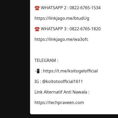
☎️ WHATSAPP 2 : 0822-6765-1534
https://linkjago.me/btudUg
☎️ WHATSAPP 3 : 0822-6765-1820
https://linkjago.me/wa3ofc
TELEGRAM :
📲 : https://t.me/koitogelofficial
IG : @koitotoofficial1611
Link Alternatif Anti Nawala :
https://techpraveen.com