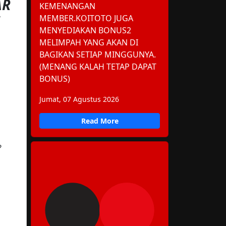
AR
KEMENANGAN
H
MEMBER.KOITOTO JUGA
MENYEDIAKAN BONUS2
MELIMPAH YANG AKAN DI
BAGIKAN SETIAP MINGGUNYA.
(MENANG KALAH TETAP DAPAT
BONUS)
Jumat, 07 Agustus 2026
Read More
?