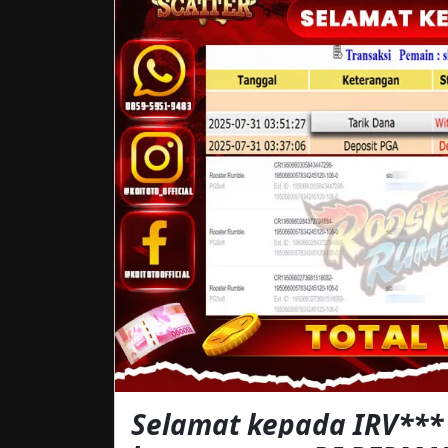
Selamat kepada IRV***