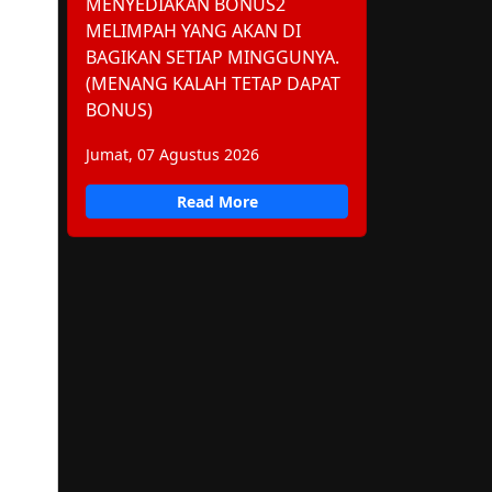
MENYEDIAKAN BONUS2
MELIMPAH YANG AKAN DI
BAGIKAN SETIAP MINGGUNYA.
(MENANG KALAH TETAP DAPAT
BONUS)
Jumat, 07 Agustus 2026
Read More