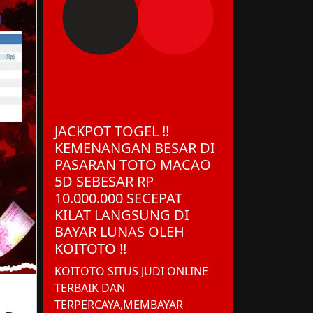
JACKPOT TOGEL !!
KEMENANGAN BESAR DI
PASARAN TOTO MACAO
5D SEBESAR RP
10.000.000 SECEPAT
KILAT LANGSUNG DI
BAYAR LUNAS OLEH
KOITOTO !!
KOITOTO SITUS JUDI ONLINE
TERBAIK DAN
TERPERCAYA,MEMBAYAR