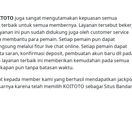
ITOTO
juga sangat mengutamakan kepuasan semua
erbaik untuk semua membernya. Layanan tersebut beker
ayanan ini pun sudah didukung juga oleh customer service
p membantu para pemain. Setiap pemain pun dapat
sung melalui fitur live chat online. Setiap pemain dapat
 saran, konfirmasi deposit, pembuatan akun baru dll pad
nya layanan terbaik ini memberikan kemudahan pada semua
kapan pun tanpa batasan waktu.
t kepada member kami yang berhasil mendapatkan jackpo
sarnya karena telah memilih KOITOTO sebagai Situs Banda