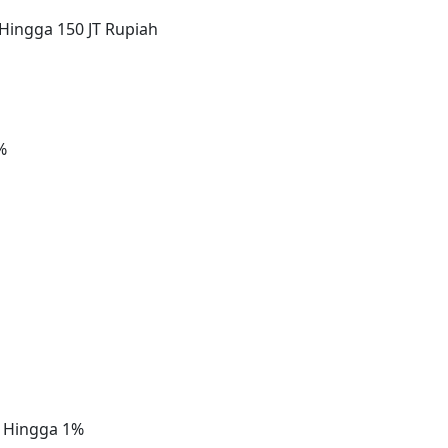
Hingga 150 JT Rupiah
%
 Hingga 1%