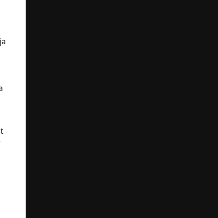
ja
a
t
r