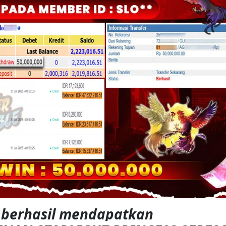
 berhasil mendapatkan