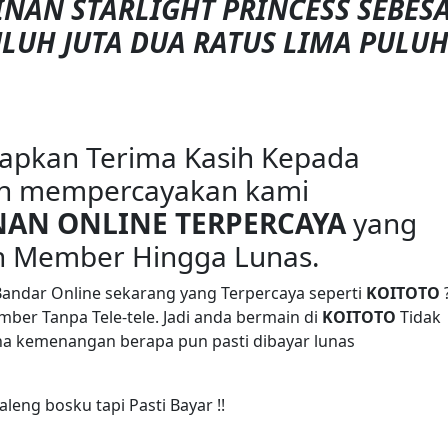
NAN STARLIGHT PRINCESS SEBES
PULUH JUTA DUA RATUS LIMA PULU
pkan Terima Kasih Kepada
h mempercayakan kami
NAN ONLINE TERPERCAYA
yang
 Member Hingga Lunas.
andar Online sekarang yang Terpercaya seperti
KOITOTO
r Tanpa Tele-tele. Jadi anda bermain di
KOITOTO
Tidak
a kemenangan berapa pun pasti dibayar lunas
leng bosku tapi Pasti Bayar !!