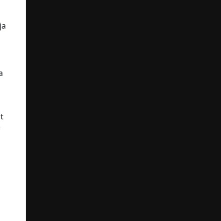
ja
a
t
r