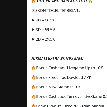
🔥
HOT PROMO DARI KOITOTO
🔥
DISKON TOGEL TERBESAR :
▶️ 4D = 66.5%
▶️ 3D = 59.5%
▶️ 2D = 29.5%
NIKMATI EXTRA BONUS KAMI :
🔥Bonus Cashback Livegame Up to 10%
🔥Bonus Freechips Dowload APK
🔥Bonus New Member 10%
🔥Bonus Cashback Turnover LiveGame 0
🔥Lomba Panjat Turnover Setiap Minggu 