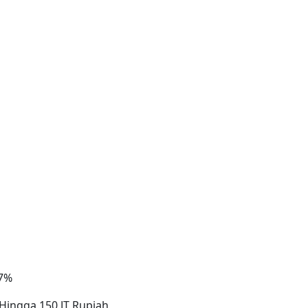
.7%
Hingga 150 JT Rupiah