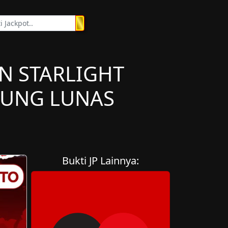
N STARLIGHT
GSUNG LUNAS
Bukti JP Lainnya: