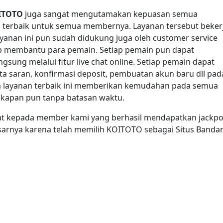
ITOTO
juga sangat mengutamakan kepuasan semua
erbaik untuk semua membernya. Layanan tersebut beker
ayanan ini pun sudah didukung juga oleh customer service
p membantu para pemain. Setiap pemain pun dapat
sung melalui fitur live chat online. Setiap pemain dapat
 saran, konfirmasi deposit, pembuatan akun baru dll pad
nya layanan terbaik ini memberikan kemudahan pada semua
kapan pun tanpa batasan waktu.
t kepada member kami yang berhasil mendapatkan jackpo
sarnya karena telah memilih KOITOTO sebagai Situs Banda