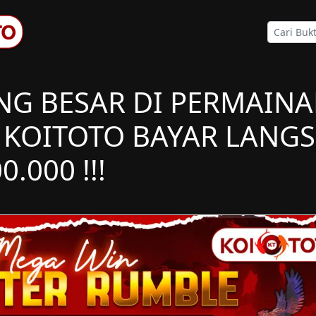
NG BESAR DI PERMAINA
!! KOITOTO BAYAR LAN
.000 !!!