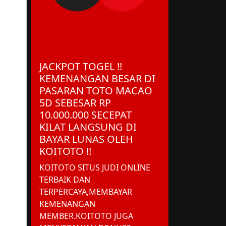
JACKPOT TOGEL !!
KEMENANGAN BESAR DI
PASARAN TOTO MACAO
5D SEBESAR RP
10.000.000 SECEPAT
KILAT LANGSUNG DI
BAYAR LUNAS OLEH
KOITOTO !!
KOITOTO SITUS JUDI ONLINE
TERBAIK DAN
TERPERCAYA,MEMBAYAR
KEMENANGAN
MEMBER.KOITOTO JUGA