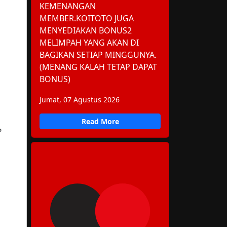
KEMENANGAN
MEMBER.KOITOTO JUGA
MENYEDIAKAN BONUS2
MELIMPAH YANG AKAN DI
BAGIKAN SETIAP MINGGUNYA.
(MENANG KALAH TETAP DAPAT
BONUS)
Jumat, 07 Agustus 2026
Read More
?