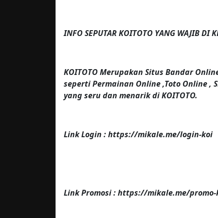
INFO SEPUTAR KOITOTO YANG WAJIB DI K
KOITOTO Merupakan Situs Bandar Onlin
seperti Permainan Online ,Toto Online
yang seru dan menarik di KOITOTO.
Link Login : https://mikale.me/login-koi
Link Promosi : https://mikale.me/promo-