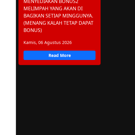
MENYEDIAKAN BONUS2
MELIMPAH YANG AKAN DI
BAGIKAN SETIAP MINGGUNYA.
(MENANG KALAH TETAP DAPAT
BONUS)
Kamis, 06 Agustus 2026
Read More