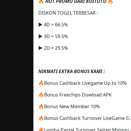
🔥
HOT PROMO DARI KOITOTO
🔥
DISKON TOGEL TERBESAR :
▶️ 4D = 66.5%
▶️ 3D = 59.5%
▶️ 2D = 29.5%
NIKMATI EXTRA BONUS KAMI :
🔥Bonus Cashback Livegame Up to 10%
🔥Bonus Freechips Dowload APK
🔥Bonus New Member 10%
🔥Bonus Cashback Turnover LiveGame 0
🔥Lomba Panjat Turnover Setiap Minggu 