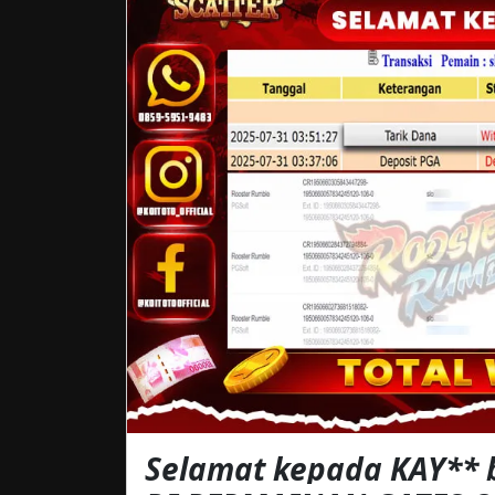
Selamat kepada KAY**