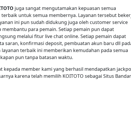
ITOTO
juga sangat mengutamakan kepuasan semua
erbaik untuk semua membernya. Layanan tersebut beker
ayanan ini pun sudah didukung juga oleh customer service
p membantu para pemain. Setiap pemain pun dapat
sung melalui fitur live chat online. Setiap pemain dapat
 saran, konfirmasi deposit, pembuatan akun baru dll pad
nya layanan terbaik ini memberikan kemudahan pada semua
kapan pun tanpa batasan waktu.
t kepada member kami yang berhasil mendapatkan jackpo
sarnya karena telah memilih KOITOTO sebagai Situs Banda