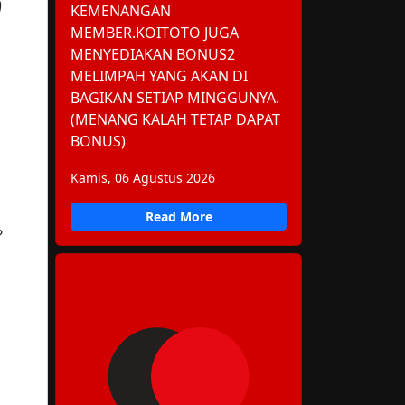
0
KEMENANGAN
MEMBER.KOITOTO JUGA
MENYEDIAKAN BONUS2
MELIMPAH YANG AKAN DI
BAGIKAN SETIAP MINGGUNYA.
(MENANG KALAH TETAP DAPAT
BONUS)
Kamis, 06 Agustus 2026
Read More
?