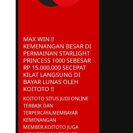
MAX WIN !!
KEMENANGAN BESAR DI
PERMAINAN STARLIGHT
PRINCESS 1000 SEBESAR
RP 15.000.000 SECEPAT
KILAT LANGSUNG DI
BAYAR LUNAS OLEH
KOITOTO !!
KOITOTO SITUS JUDI ONLINE
TERBAIK DAN
TERPERCAYA,MEMBAYAR
KEMENANGAN
MEMBER.KOITOTO JUGA