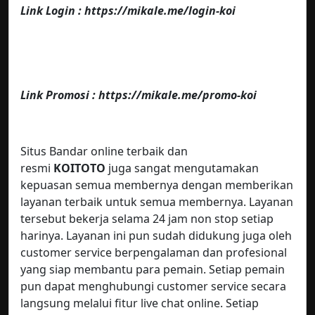
Link Login : https://mikale.me/login-koi
Link Promosi : https://mikale.me/promo-koi
Situs Bandar online terbaik dan
resmi
KOITOTO
juga sangat mengutamakan
kepuasan semua membernya dengan memberikan
layanan terbaik untuk semua membernya. Layanan
tersebut bekerja selama 24 jam non stop setiap
harinya. Layanan ini pun sudah didukung juga oleh
customer service berpengalaman dan profesional
yang siap membantu para pemain. Setiap pemain
pun dapat menghubungi customer service secara
langsung melalui fitur live chat online. Setiap