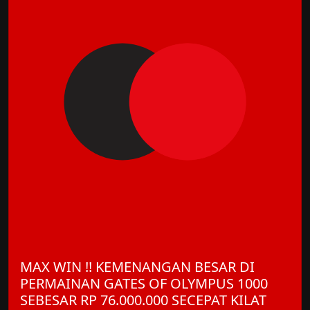
MAX WIN !! KEMENANGAN BESAR DI
PERMAINAN GATES OF OLYMPUS 1000
SEBESAR RP 76.000.000 SECEPAT KILAT