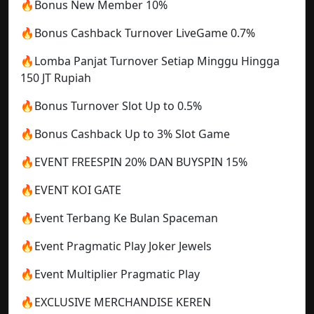
🔥Bonus New Member 10%
🔥Bonus Cashback Turnover LiveGame 0.7%
🔥Lomba Panjat Turnover Setiap Minggu Hingga
150 JT Rupiah
🔥Bonus Turnover Slot Up to 0.5%
🔥Bonus Cashback Up to 3% Slot Game
🔥EVENT FREESPIN 20% DAN BUYSPIN 15%
🔥EVENT KOI GATE
🔥Event Terbang Ke Bulan Spaceman
🔥Event Pragmatic Play Joker Jewels
🔥Event Multiplier Pragmatic Play
🔥EXCLUSIVE MERCHANDISE KEREN