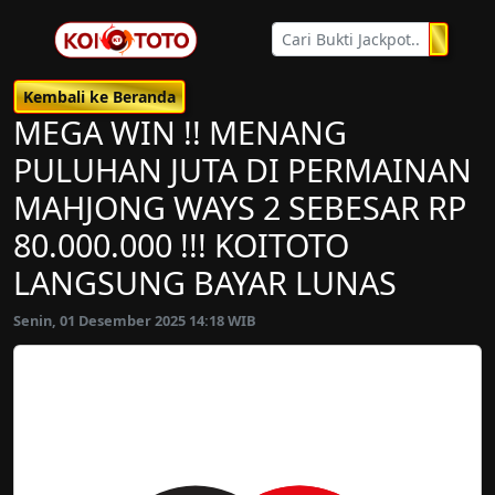
Kembali ke Beranda
MEGA WIN !! MENANG
PULUHAN JUTA DI PERMAINAN
MAHJONG WAYS 2 SEBESAR RP
80.000.000 !!! KOITOTO
LANGSUNG BAYAR LUNAS
Senin, 01 Desember 2025 14:18 WIB