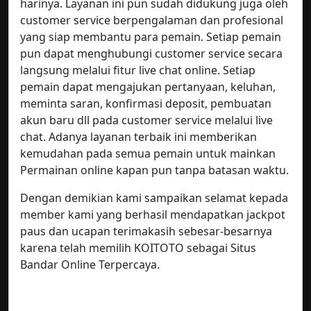
harinya. Layanan ini pun sudah didukung juga oleh
customer service berpengalaman dan profesional
yang siap membantu para pemain. Setiap pemain
pun dapat menghubungi customer service secara
langsung melalui fitur live chat online. Setiap
pemain dapat mengajukan pertanyaan, keluhan,
meminta saran, konfirmasi deposit, pembuatan
akun baru dll pada customer service melalui live
chat. Adanya layanan terbaik ini memberikan
kemudahan pada semua pemain untuk mainkan
Permainan online kapan pun tanpa batasan waktu.
Dengan demikian kami sampaikan selamat kepada
member kami yang berhasil mendapatkan jackpot
paus dan ucapan terimakasih sebesar-besarnya
karena telah memilih KOITOTO sebagai Situs
Bandar Online Terpercaya.