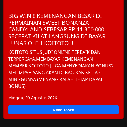
BIG WIN !! KEMENANGAN BESAR DI
PERMAINAN SWEET BONANZA
CANDYLAND SEBESAR RP 11.300.000
SECEPAT KILAT LANGSUNG DI BAYAR
LUNAS OLEH KOITOTO !!
KOITOTO SITUS JUDI ONLINE TERBAIK DAN
TERPERCAYA,MEMBAYAR KEMENANGAN
MEMBER.KOITOTO JUGA MENYEDIAKAN BONUS2
MELIMPAH YANG AKAN DI BAGIKAN SETIAP
MINGGUNYA.(MENANG KALAH TETAP DAPAT
BONUS)
Minggu, 09 Agustus 2026
Read More