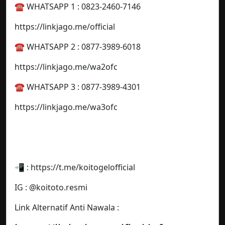
☎️ WHATSAPP 1 : 0823-2460-7146
https://linkjago.me/official
☎️ WHATSAPP 2 : 0877-3989-6018
https://linkjago.me/wa2ofc
☎️ WHATSAPP 3 : 0877-3989-4301
https://linkjago.me/wa3ofc
📲 : https://t.me/koitogelofficial
IG : @koitoto.resmi
Link Alternatif Anti Nawala :