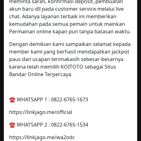
meminta saran, konfirmasi deposit, pembuatan
akun baru dll pada customer service melalui live
chat. Adanya layanan terbaik ini memberikan
kemudahan pada semua pemain untuk mainkan
Permainan online kapan pun tanpa batasan waktu.
Dengan demikian kami sampaikan selamat kepada
member kami yang berhasil mendapatkan jackpot
paus dan ucapan terimakasih sebesar-besarnya
karena telah memilih KOITOTO sebagai Situs
Bandar Online Terpercaya.
☎️ WHATSAPP 1 : 0822-6765-1673
https://linkjago.me/official
☎️ WHATSAPP 2 : 0822-6765-1534
https://linkjago.me/wa2odc