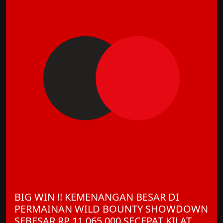
BIG WIN !! KEMENANGAN BESAR DI
PERMAINAN WILD BOUNTY SHOWDOWN
SEBESAR RP 11.065.000 SECEPAT KILAT