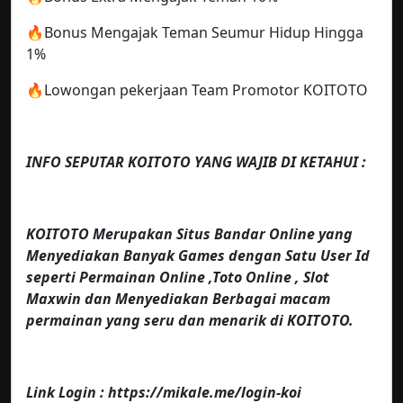
🔥Bonus Mengajak Teman Seumur Hidup Hingga
1%
🔥Lowongan pekerjaan Team Promotor KOITOTO
INFO SEPUTAR KOITOTO YANG WAJIB DI KETAHUI :
KOITOTO Merupakan Situs Bandar Online yang
Menyediakan Banyak Games dengan Satu User Id
seperti Permainan Online ,Toto Online , Slot
Maxwin dan Menyediakan Berbagai macam
permainan yang seru dan menarik di KOITOTO.
Link Login : https://mikale.me/login-koi