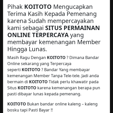
Pihak
KOITOTO
Mengucapkan
Terima Kasih Kepada Pemenang
karena Sudah mempercayakan
kami sebagai
SITUS PERMAINAN
ONLINE TERPERCAYA
yang
membayar kemenangan Member
Hingga Lunas.
Masih Ragu Dengan
KOITOTO
? Dimana Bandar
Online sekarang yang Terpercaya
seperti
KOITOTO
? Bandar Yang membayar
kemenangan Member Tanpa Tele-tele. Jadi anda
bermain di
KOITOTO
Tidak perlu khawatir pada
Situs
KOITOTO
karena kemenangan berapa pun
pasti dibayar lunas kepada pemenang.
KOITOTO
Bukan bandar online kaleng – kaleng
bosku tapi Pasti Bayar !!