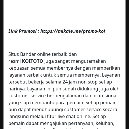
Link Promosi : https://mikale.me/promo-koi
Situs Bandar online terbaik dan
resmi
KOITOTO
juga sangat mengutamakan
kepuasan semua membernya dengan memberikan
layanan terbaik untuk semua membernya. Layanan
tersebut bekerja selama 24 jam non stop setiap
harinya. Layanan ini pun sudah didukung juga oleh
customer service berpengalaman dan profesional
yang siap membantu para pemain. Setiap pemain
pun dapat menghubungi customer service secara
langsung melalui fitur live chat online. Setiap
pemain dapat mengajukan pertanyaan, keluhan,