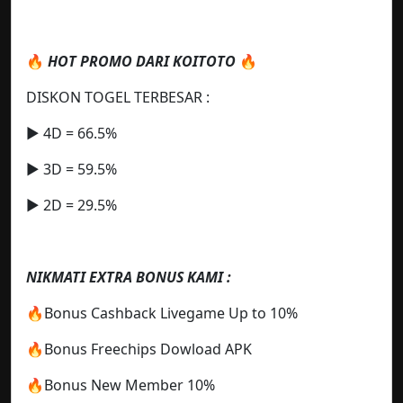
🔥
HOT PROMO DARI KOITOTO
🔥
DISKON TOGEL TERBESAR :
▶️ 4D = 66.5%
▶️ 3D = 59.5%
▶️ 2D = 29.5%
NIKMATI EXTRA BONUS KAMI :
🔥Bonus Cashback Livegame Up to 10%
🔥Bonus Freechips Dowload APK
🔥Bonus New Member 10%