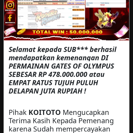
Selamat kepada SUB*** berhasil
mendapatkan kemenangan DI
PERMAINAN GATES OF OLYMPUS
SEBESAR RP 478.000.000 atau
EMPAT RATUS TUJUH PULUH
DELAPAN JUTA RUPIAH !
Pihak
KOITOTO
Mengucapkan
Terima Kasih Kepada Pemenang
karena Sudah mempercayakan