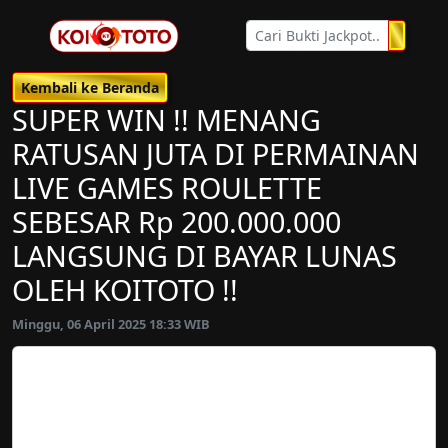
Kembali ke Beranda
SUPER WIN !! MENANG
RATUSAN JUTA DI PERMAINAN
LIVE GAMES ROULETTE
SEBESAR Rp 200.000.000
LANGSUNG DI BAYAR LUNAS
OLEH KOITOTO !!
Minggu, 06 April 2025 18:33 WIB